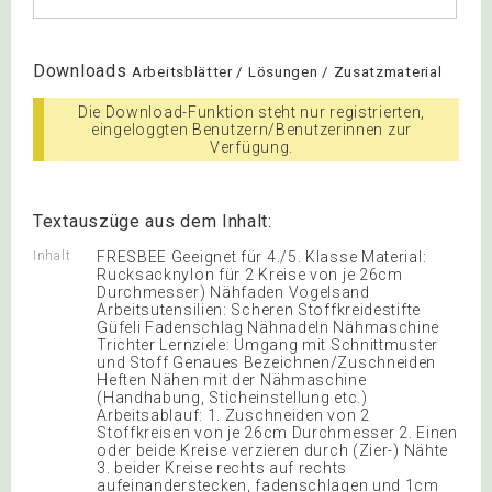
Downloads
Arbeitsblätter / Lösungen / Zusatzmaterial
Die Download-Funktion steht nur registrierten,
eingeloggten Benutzern/Benutzerinnen zur
Verfügung.
Textauszüge aus dem Inhalt:
Inhalt
FRESBEE Geeignet für 4./5. Klasse Material:
Rucksacknylon für 2 Kreise von je 26cm
Durchmesser) Nähfaden Vogelsand
Arbeitsutensilien: Scheren Stoffkreidestifte
Güfeli Fadenschlag Nähnadeln Nähmaschine
Trichter Lernziele: Umgang mit Schnittmuster
und Stoff Genaues Bezeichnen/Zuschneiden
Heften Nähen mit der Nähmaschine
(Handhabung, Sticheinstellung etc.)
Arbeitsablauf: 1. Zuschneiden von 2
Stoffkreisen von je 26cm Durchmesser 2. Einen
oder beide Kreise verzieren durch (Zier-) Nähte
3. beider Kreise rechts auf rechts
aufeinanderstecken, fadenschlagen und 1cm