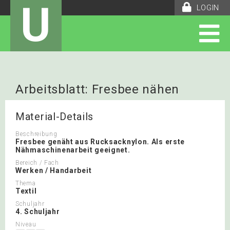
U
LOGIN
Arbeitsblatt: Fresbee nähen
Material-Details
Beschreibung
Fresbee genäht aus Rucksacknylon. Als erste
Nähmaschinenarbeit geeignet.
Bereich / Fach
Werken / Handarbeit
Thema
Textil
Schuljahr
4. Schuljahr
Niveau