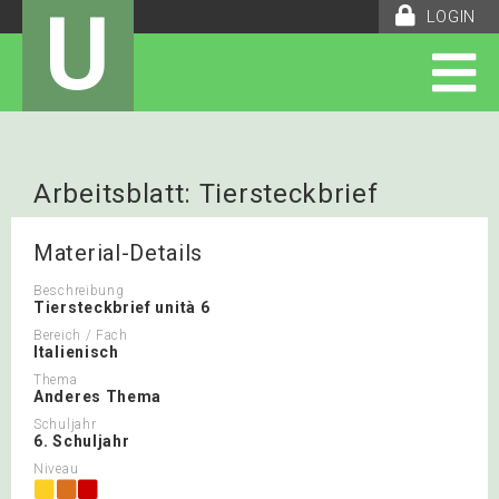
U
LOGIN
Arbeitsblatt: Tiersteckbrief
Material-Details
Beschreibung
Tiersteckbrief unità 6
Bereich / Fach
Italienisch
Thema
Anderes Thema
Schuljahr
6. Schuljahr
Niveau