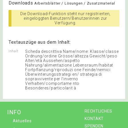
Downloads
Arbeitsblätter / Lösungen / Zusatzmaterial
Die Download-Funktion steht nur registrierten,
eingeloggten Benutzern/Benutzerinnen zur
Verfügung.
Textauszüge aus dem Inhalt:
Inhalt
Scheda descrittiva Name/nome: Klasse/classe
Ordnung/ordine Grösse/altezza Gewicht/peso
Alter/età Aussehen/aspetto
Nahrung/alimentazione Lebensraum/habitat
Fortpflanzung/riproduzi one Feinde/nemici
Überwinterungsstrategi en/ strategia di
sopravvivente per l‘inverno
Verhalten/comportame nto
Besonderes/particolarit à
INFO
RECHTLICHES
KONTAKT
Aktuelles
SPENDEN