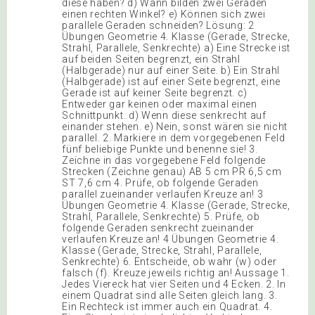
diese haben? d) Wann bilden zwei Geraden
einen rechten Winkel? e) Können sich zwei
parallele Geraden schneiden? Lösung: 2
Übungen Geometrie 4. Klasse (Gerade, Strecke,
Strahl, Parallele, Senkrechte) a) Eine Strecke ist
auf beiden Seiten begrenzt, ein Strahl
(Halbgerade) nur auf einer Seite. b) Ein Strahl
(Halbgerade) ist auf einer Seite begrenzt, eine
Gerade ist auf keiner Seite begrenzt. c)
Entweder gar keinen oder maximal einen
Schnittpunkt. d) Wenn diese senkrecht auf
einander stehen. e) Nein, sonst wären sie nicht
parallel. 2. Markiere in dem vorgegebenen Feld
fünf beliebige Punkte und benenne sie! 3.
Zeichne in das vorgegebene Feld folgende
Strecken (Zeichne genau) AB 5 cm PR 6,5 cm
ST 7,6 cm 4. Prüfe, ob folgende Geraden
parallel zueinander verlaufen Kreuze an! 3
Übungen Geometrie 4. Klasse (Gerade, Strecke,
Strahl, Parallele, Senkrechte) 5. Prüfe, ob
folgende Geraden senkrecht zueinander
verlaufen Kreuze an! 4 Übungen Geometrie 4.
Klasse (Gerade, Strecke, Strahl, Parallele,
Senkrechte) 6. Entscheide, ob wahr (w) oder
falsch (f). Kreuze jeweils richtig an! Aussage 1.
Jedes Viereck hat vier Seiten und 4 Ecken. 2. In
einem Quadrat sind alle Seiten gleich lang. 3.
Ein Rechteck ist immer auch ein Quadrat. 4.