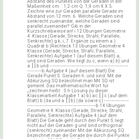
Abstand des Punktes von der Geraden in der
Maßeinheit cm. : 1,2 cm Q: 1,9 cm X X 5.
Zeichne eine zur Geraden parallele Gerade im
Abstand von 12 mm. 6. Welche Geraden sind
senkrecht zueinander, welche Geraden sind
parallel zueinander? Gib in der
Kurzschreibweise an! i 12 Übungen Geometrie
4. Klasse (Gerade, Strecke, Strahl, Parallele,
Senkrechte) g k; i; 7. Ergänze zu einem a.)
Quadrat b.)Rechteck 13 Übungen Geometrie 4.
Klasse (Gerade, Strecke, Strahl, Parallele,
Senkrechte) Aufgabe 1 (auf diesem Blatt) a,
und sind Geraden. Wie liegt zu c, wenn a) b) und
a ׀׀b und ------------------------------------------------------
----------b Aufgabe 4 (auf diesem Blatt) Die
Gerade Punkt S. Geraden h. und sind. Mit der
Abkürzung SQ bezeichnet man Mit SQ ist
gemeint. Das mathematische Wort für
„zeichnen heißt. .S h Lösung zu dieser
Klassenarbeit Aufgabe 1 a) b) ac ׀׀c (auf dem
Blatt) b (da und a ׀׀b) (da sowie c) -----------------
-----------------------------------------------b 14 Übungen
Geometrie 4. Klasse (Gerade, Strecke, Strahl,
Parallele, Senkrechte) Aufgabe 4 (auf dem
Blatt) Die Gerade geht durch den Punkt S liegt
nicht auf der Geraden g und sind orthogonal
(senkrecht) zueinander Mit der Abkürzung SQ
bezeichnet man die Gerade die durch die Punkte