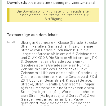
Downloads
Arbeitsblätter / Lösungen / Zusatzmaterial
Die Download-Funktion steht nur registrierten,
eingeloggten Benutzern/Benutzerinnen zur
Verfügung.
Textauszüge aus dem Inhalt:
Inhalt
Übungen Geometrie 4. Klasse (Gerade, Strecke,
Strahl, Parallele, Senkrechte) 1. Zeichne eine
Strecke von Gerade durch nach B! Gib die
Länge der Strecke AB in cm an! 2. Zeichne eine
und Q! AX XQ XB Die Strecke AB ist cm lang PX
3. Gegeben ist eine Gerade sowie ein 4.
Gegeben ist eine Gerade sowie ein Punkt Z.
Zeichne mit Hilfe des Geodreiecks Punkt E.
Zeichne mit Hilfe des eine parallele Gerade zu g!
Geodreiecks eine senkrechte Gerade zu d! EX d
ZX 1 Übungen Geometrie 4. Klasse (Gerade,
Strecke, Strahl, Parallele, Senkrechte) Fragen:
a) Was unterscheidet eine Strecke von einem
Strahl (Halbgeraden)? b) Worin unterscheiden
sich Strahl (Halbgerade) und Gerade? c) Zwei
Geraden werden auf einem Blatt Papier
gezeichnet. Wie viele Schnittpunkte können