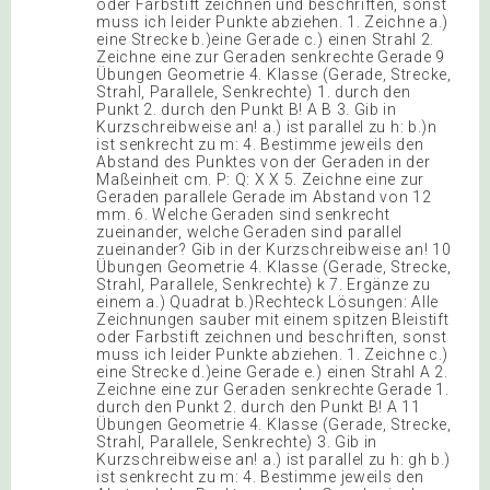
oder Farbstift zeichnen und beschriften, sonst
muss ich leider Punkte abziehen. 1. Zeichne a.)
eine Strecke b.)eine Gerade c.) einen Strahl 2.
Zeichne eine zur Geraden senkrechte Gerade 9
Übungen Geometrie 4. Klasse (Gerade, Strecke,
Strahl, Parallele, Senkrechte) 1. durch den
Punkt 2. durch den Punkt B! A B 3. Gib in
Kurzschreibweise an! a.) ist parallel zu h: b.)n
ist senkrecht zu m: 4. Bestimme jeweils den
Abstand des Punktes von der Geraden in der
Maßeinheit cm. P: Q: X X 5. Zeichne eine zur
Geraden parallele Gerade im Abstand von 12
mm. 6. Welche Geraden sind senkrecht
zueinander, welche Geraden sind parallel
zueinander? Gib in der Kurzschreibweise an! 10
Übungen Geometrie 4. Klasse (Gerade, Strecke,
Strahl, Parallele, Senkrechte) k 7. Ergänze zu
einem a.) Quadrat b.)Rechteck Lösungen: Alle
Zeichnungen sauber mit einem spitzen Bleistift
oder Farbstift zeichnen und beschriften, sonst
muss ich leider Punkte abziehen. 1. Zeichne c.)
eine Strecke d.)eine Gerade e.) einen Strahl A 2.
Zeichne eine zur Geraden senkrechte Gerade 1.
durch den Punkt 2. durch den Punkt B! A 11
Übungen Geometrie 4. Klasse (Gerade, Strecke,
Strahl, Parallele, Senkrechte) 3. Gib in
Kurzschreibweise an! a.) ist parallel zu h: gh b.)
ist senkrecht zu m: 4. Bestimme jeweils den