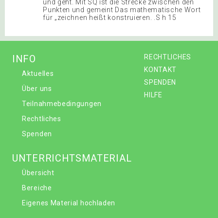
und geht. Mit SQ ist die Strecke zwischen den
Punkten und gemeint Das mathematische Wort
für „zeichnen heißt konstruieren. .S h 15
INFO
RECHTLICHES
KONTAKT
Aktuelles
SPENDEN
Über uns
HILFE
Teilnahmebedingungen
Rechtliches
Spenden
UNTERRICHTSMATERIAL
Übersicht
Bereiche
Eigenes Material hochladen