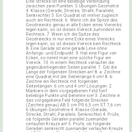
Eine Strecke ist eine beliebige Verbindung
zwischen zwei Punkten. 5 Übungen Geometrie
4. Klasse (Gerade, Strecke, Strahl, Parallele,
Senkrechte) 5. Ein Quadrat ist immer zugleich
auch ein Rechteck. 6. Wenn ich die Spitze des
Geodreiecks genau in alle Ecken eines Vierecks
legen kann, so ist dieses Viereck zumindest ein
Rechteck. 7. Wenn ich die Spitze des
Geodreiecks in nur eine Ecke eines Vierecks
legen kann, so ist dieses Viereck kein Rechteck.
8. Eine Gerade ist eine gerade Linie ohne
Anfangs- und Endpunkt. 9. Hat eine Figur vier
Ecken, so nennt man eine solche Figur ein
Viereck. 10. In einem Rechteck verlaufen die
gegenüberliegenden Seiten parallel. 7. Gib die
Länge der folgenden Strecken an! 8. a. Zeichne
eine Quadrat mit der Seitenlänge 4 cm! 8. b.
Zeichne ein Rechteck mit folgenden
Seitenlängen: 6 cm und 4 cm! Lösungen: 2.
Markiere in dem vorgegebenen Feld fünf
beliebige Punkte und benenne sie! 3. Zeichne in
das vorgegebene Feld folgende Strecken
(Zeichne genau) AB 5 cm PR 6,5 cm ST 7,6 cm
6 Übungen Geometrie 4. Klasse (Gerade,
Strecke, Strahl, Parallele, Senkrechte) 4. Prüfe,
ob folgende Geraden parallel zueinander
verlaufen Kreuze an! 5. Prüfe, ob folgende
Geraden senkrecht zueinander verlaufen Kreuze