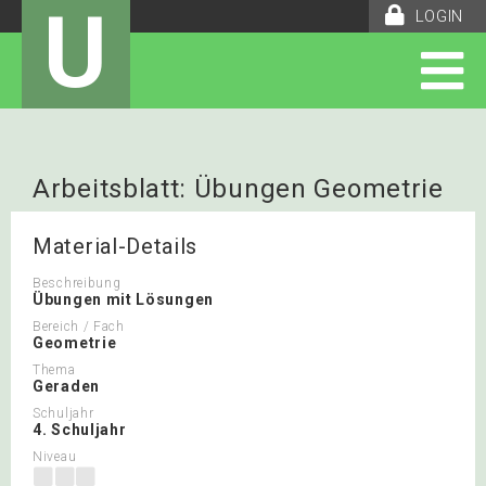
U
LOGIN
Arbeitsblatt: Übungen Geometrie
Geraden
Material-Details
Beschreibung
Übungen mit Lösungen
Bereich / Fach
Geometrie
Thema
Geraden
Schuljahr
4. Schuljahr
Niveau