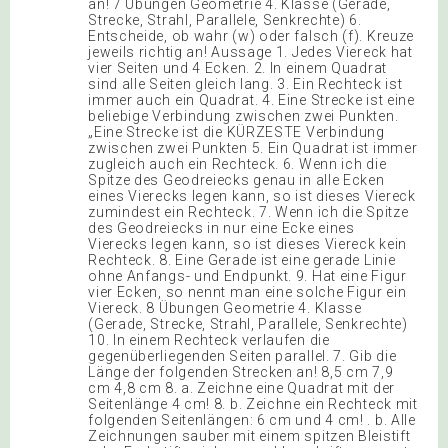
an! 7 Übungen Geometrie 4. Klasse (Gerade,
Strecke, Strahl, Parallele, Senkrechte) 6.
Entscheide, ob wahr (w) oder falsch (f). Kreuze
jeweils richtig an! Aussage 1. Jedes Viereck hat
vier Seiten und 4 Ecken. 2. In einem Quadrat
sind alle Seiten gleich lang. 3. Ein Rechteck ist
immer auch ein Quadrat. 4. Eine Strecke ist eine
beliebige Verbindung zwischen zwei Punkten.
„Eine Strecke ist die KÜRZESTE Verbindung
zwischen zwei Punkten 5. Ein Quadrat ist immer
zugleich auch ein Rechteck. 6. Wenn ich die
Spitze des Geodreiecks genau in alle Ecken
eines Vierecks legen kann, so ist dieses Viereck
zumindest ein Rechteck. 7. Wenn ich die Spitze
des Geodreiecks in nur eine Ecke eines
Vierecks legen kann, so ist dieses Viereck kein
Rechteck. 8. Eine Gerade ist eine gerade Linie
ohne Anfangs- und Endpunkt. 9. Hat eine Figur
vier Ecken, so nennt man eine solche Figur ein
Viereck. 8 Übungen Geometrie 4. Klasse
(Gerade, Strecke, Strahl, Parallele, Senkrechte)
10. In einem Rechteck verlaufen die
gegenüberliegenden Seiten parallel. 7. Gib die
Länge der folgenden Strecken an! 8,5 cm 7,9
cm 4,8 cm 8. a. Zeichne eine Quadrat mit der
Seitenlänge 4 cm! 8. b. Zeichne ein Rechteck mit
folgenden Seitenlängen: 6 cm und 4 cm! . b. Alle
Zeichnungen sauber mit einem spitzen Bleistift