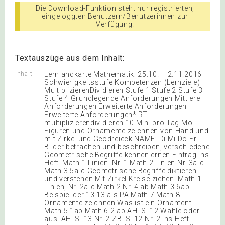
Die Download-Funktion steht nur registrierten,
eingeloggten Benutzern/Benutzerinnen zur
Verfügung.
Textauszüge aus dem Inhalt:
Inhalt
Lernlandkarte Mathematik: 25.10. – 2.11.2016
Schwierigkeitsstufe Kompetenzen (Lernziele)
MultiplizierenDividieren Stufe 1 Stufe 2 Stufe 3
Stufe 4 Grundlegende Anforderungen Mittlere
Anforderungen Erweiterte Anforderungen
Erweiterte Anforderungen* RT
multiplizierendividieren 10 Min. pro Tag Mo
Figuren und Ornamente zeichnen von Hand und
mit Zirkel und Geodreieck NAME: Di Mi Do Fr
Bilder betrachen und beschreiben, verschiedene
Geometrische Begriffe kennenlernen Eintrag ins
Heft. Math 1 Linien. Nr. 1 Math 2 Linien Nr. 3a-c
Math 3 5a-c Geometrische Begriffe diktieren
und verstehen Mit Zirkel Kreise ziehen. Math 1
Linien, Nr. 2a-c Math 2 Nr. 4 ab Math 3 6ab
Beispiel der 13 13 als PA Math 7 Math 8
Ornamente zeichnen Was ist ein Ornament
Math 5 1ab Math 6 2 ab AH. S. 12 Wähle oder
aus. AH. S. 13 Nr. 2 ZB. S. 12 Nr. 2 ins Heft.