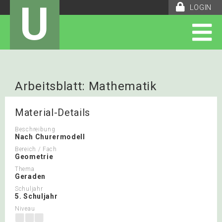
U
LOGIN
Arbeitsblatt: Mathematik
Lernlandkarte:
Material-Details
Beschreibung
Nach Churermodell
Bereich / Fach
Geometrie
Thema
Geraden
Schuljahr
5. Schuljahr
Niveau