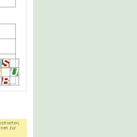
strierten,
nnen zur