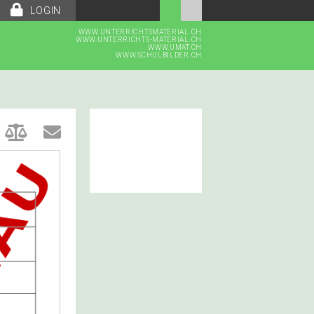
LOGIN
WWW.UNTERRICHTSMATERIAL.CH
WWW.UNTERRICHTS-MATERIAL.CH
WWW.UMAT.CH
WWW.SCHULBILDER.CH