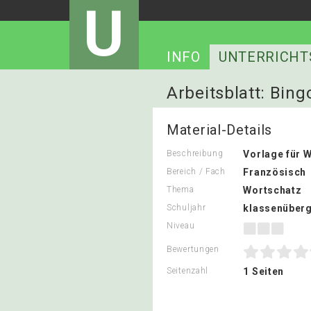
U
INFO
UNTERRICHT
Arbeitsblatt: Bing
Material-Details
Beschreibung
Vorlage für 
Bereich / Fach
Französisch
Thema
Wortschatz
Schuljahr
klassenüberg
Niveau
Bewertungen
Seitenzahl
1 Seiten