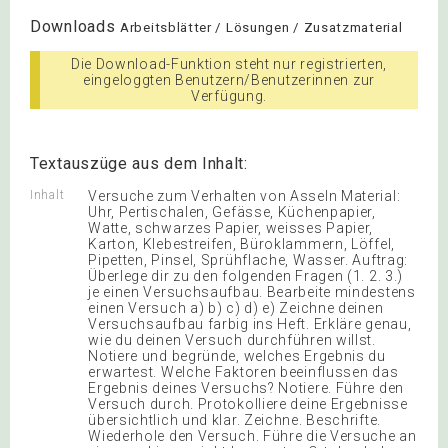
Downloads
Arbeitsblätter / Lösungen / Zusatzmaterial
Die Download-Funktion steht nur registrierten,
eingeloggten Benutzern/Benutzerinnen zur
Verfügung.
Textauszüge aus dem Inhalt:
Inhalt
Versuche zum Verhalten von Asseln Material:
Uhr, Pertischalen, Gefässe, Küchenpapier,
Watte, schwarzes Papier, weisses Papier,
Karton, Klebestreifen, Büroklammern, Löffel,
Pipetten, Pinsel, Sprühflache, Wasser. Auftrag:
Überlege dir zu den folgenden Fragen (1. 2. 3.)
je einen Versuchsaufbau. Bearbeite mindestens
einen Versuch a) b) c) d) e) Zeichne deinen
Versuchsaufbau farbig ins Heft. Erkläre genau,
wie du deinen Versuch durchführen willst.
Notiere und begründe, welches Ergebnis du
erwartest. Welche Faktoren beeinflussen das
Ergebnis deines Versuchs? Notiere. Führe den
Versuch durch. Protokolliere deine Ergebnisse
übersichtlich und klar. Zeichne. Beschrifte.
Wiederhole den Versuch. Führe die Versuche an