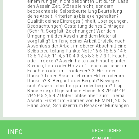
einem ruhigen, nicht besonnten Ort durch. Lass
den Asseln Zeit. Störe sie nicht, sondern
beobachte sie. Selbstbeurteilung Beurteilung
deine Arbeit: Kriterien a) bis e) eingehalten?
Qualität deines Eintrages (Inhalt, Überlegungen,
Beobachtungen) Gestaltung deines Eintrages
(Schrift, Sorgfalt, Zeichnungen) War dein
Umgang mit den Asseln und dem Material
sorgfältig? Umfang deiner Arbeit Erstelle nach
Abschluss der Arbeit im oberen Abschnitt eine
Selbstbeurteilung Punkte Note 16 6 15 5,5 14 5
13 5 12 4,5 11 4,5 10 4 9 3,5 8 3,5 7 3 1. Feucht
oder Trocken? Asseln halten sich häufig unter
Steinen, Laub oder Holz auf. Leben sie lieber im
Feuchten oder im Trockenen? 2. Hell oder
Dunkel? Leben Asseln lieber im Hellen oder im
Dunkeln? 3. Bergauf oder Bergab? Bewegen
sich Asseln lieber bergauf oder bergab? Tipp:
Baue eine griffige schiefe Ebene. 6 3 2P 6P 4P
2P 2P 5 2,5 4 2 Unterrichtseinheit zum Thema
Asseln. Erstellt im Rahmen von BE MINT, 2018.
Hans Joss, Schulzentrum Rebacker Münsingen
INFO
RECHTLICHES
KONTAKT