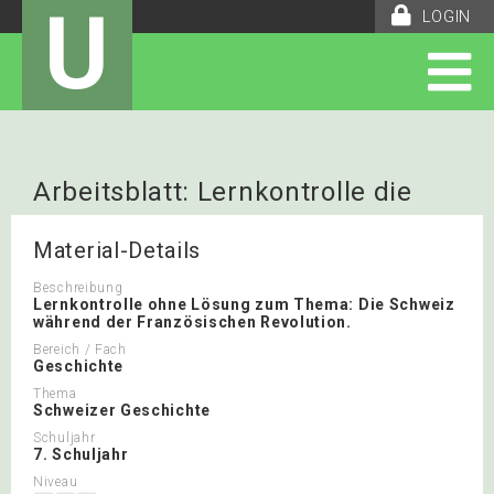
U
LOGIN
Arbeitsblatt: Lernkontrolle die
schweiz während der
Material-Details
französischen Revolution
Beschreibung
Lernkontrolle ohne Lösung zum Thema: Die Schweiz
während der Französischen Revolution.
Bereich / Fach
Geschichte
Thema
Schweizer Geschichte
Schuljahr
7. Schuljahr
Niveau