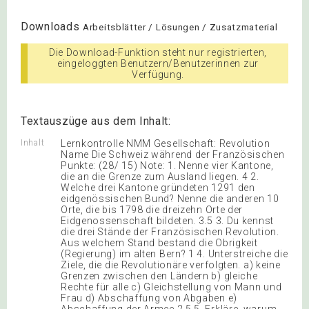
Downloads
Arbeitsblätter / Lösungen / Zusatzmaterial
Die Download-Funktion steht nur registrierten,
eingeloggten Benutzern/Benutzerinnen zur
Verfügung.
Textauszüge aus dem Inhalt:
Inhalt
Lernkontrolle NMM Gesellschaft: Revolution
Name Die Schweiz während der Französischen
Punkte: (28/ 15) Note: 1. Nenne vier Kantone,
die an die Grenze zum Ausland liegen. 4 2.
Welche drei Kantone gründeten 1291 den
eidgenössischen Bund? Nenne die anderen 10
Orte, die bis 1798 die dreizehn Orte der
Eidgenossenschaft bildeten. 3.5 3. Du kennst
die drei Stände der Französischen Revolution.
Aus welchem Stand bestand die Obrigkeit
(Regierung) im alten Bern? 1 4. Unterstreiche die
Ziele, die die Revolutionäre verfolgten. a) keine
Grenzen zwischen den Ländern b) gleiche
Rechte für alle c) Gleichstellung von Mann und
Frau d) Abschaffung von Abgaben e)
Abschaffung der Armee 2.5 5. Erkläre, warum