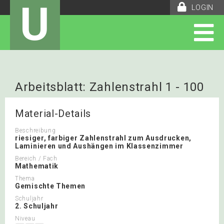
U
LOGIN
Arbeitsblatt: Zahlenstrahl 1 - 100
Material-Details
Beschreibung
riesiger, farbiger Zahlenstrahl zum Ausdrucken,
Laminieren und Aushängen im Klassenzimmer
Bereich / Fach
Mathematik
Thema
Gemischte Themen
Schuljahr
2. Schuljahr
Niveau