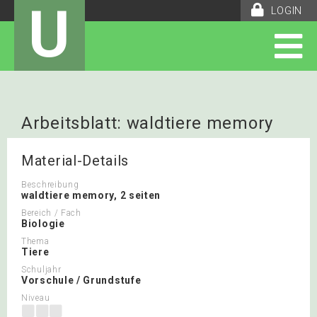
U
LOGIN
Arbeitsblatt: waldtiere memory
Material-Details
Beschreibung
waldtiere memory, 2 seiten
Bereich / Fach
Biologie
Thema
Tiere
Schuljahr
Vorschule / Grundstufe
Niveau