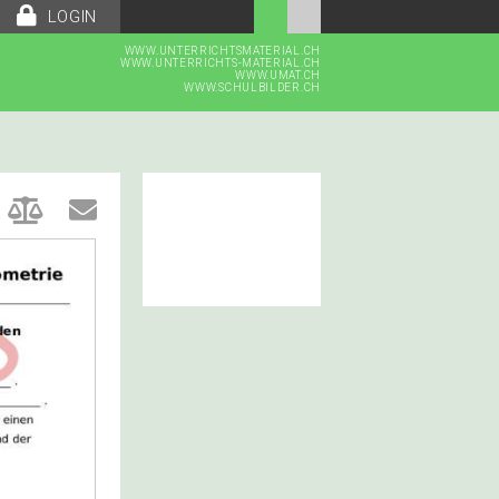
LOGIN
WWW.UNTERRICHTSMATERIAL.CH
WWW.UNTERRICHTS-MATERIAL.CH
WWW.UMAT.CH
WWW.SCHULBILDER.CH