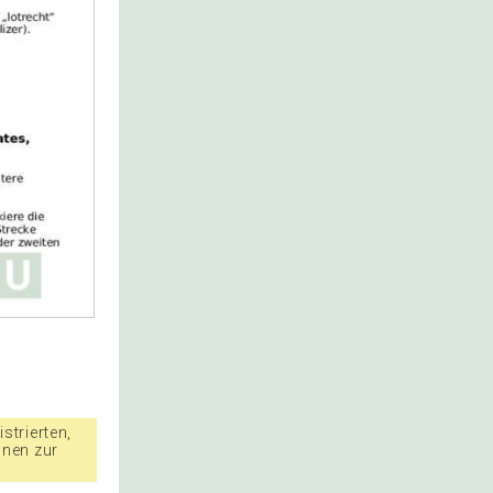
strierten,
nnen zur