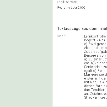
Land: Schweiz
Registriert vor 2006
Textauszüge aus dem Inhal
Inhalt
Lernkontrolle
Begriff. /4 a)
c) Zwei gerade
Abstand der be
Zusatzaufgabe
Beispiels vorn
a) Zu einer St
cm. b)Zeichne
Senkrechte zur
egal) c) Zeich
Markiere sie 
ersten mit de
mit Radius 4 
diesen farbig 
das Testblatt
an. Zeichne e
Strecken, die 