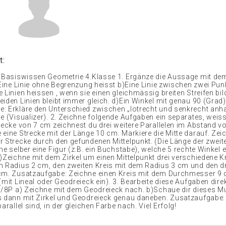
t:
: Basiswissen Geometrie 4.Klasse 1. Ergänze die Aussage mit d
 Eine Linie ohne Begrenzung heisst b)Eine Linie zwischen zwei Pun
 Linien heissen , wenn sie einen gleichmässig breiten Streifen bil
iden Linien bleibt immer gleich. d)Ein Winkel mit genau 90 (Grad)
: Erkläre den Unterschied zwischen „lotrecht und senkrecht anh
e (Visualizer). 2. Zeichne folgende Aufgaben ein separates, weiss
recke von 7 cm zeichnest du drei weitere Parallelen im Abstand vo
 eine Strecke mit der Länge 10 cm. Markiere die Mitte darauf. Zei
 Strecke durch den gefundenen Mittelpunkt. (Die Länge der zweiten
ne selber eine Figur (z.B. ein Buchstabe), welche 5 rechte Winkel e
d)Zeichne mit dem Zirkel um einen Mittelpunkt drei verschiedene K
m Radius 2 cm, den zweiten Kreis mit dem Radius 3 cm und den dr
cm. Zusatzaufgabe: Zeichne einen Kreis mit dem Durchmesser 9 
(mit Lineal oder Geodreieck ein). 3. Bearbeite diese Aufgaben direk
. /8P a) Zeichne mit dem Geodreieck nach. b)Schaue dir dieses M
s dann mit Zirkel und Geodreieck genau daneben. Zusatzaufgabe: 
parallel sind, in der gleichen Farbe nach. Viel Erfolg!