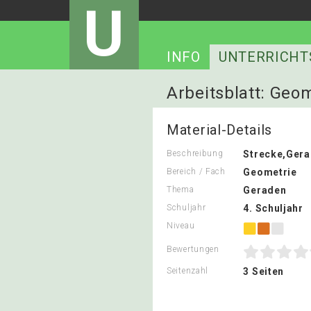
U
INFO
UNTERRICHT
Arbeitsblatt: Geom
Material-Details
Beschreibung
Strecke,Gera
Bereich / Fach
Geometrie
Thema
Geraden
Schuljahr
4. Schuljahr
Niveau
Bewertungen
Seitenzahl
3 Seiten