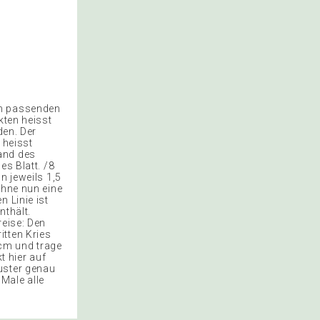
em passenden
kten heisst
den. Der
 heisst
and des
es Blatt. /8
n jeweils 1,5
chne nun eine
 Linie ist
nthält.
reise: Den
itten Kries
cm und trage
t hier auf
uster genau
Male alle