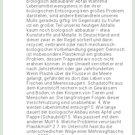
biologisch abbaubarer Abfall Während
Lebensmittel wenigstens in der ihrer
biologischen Entsorgung kein großes Problem
darstellen, sind andere Bestandteile unseres
Mülls geradezu giftig: Im Gegensatz zu früher
ist ein großer Teil unseres heutigen Abfalls
kaum noch biologisch abbaubar – etwa
Kunststoffe und Metalle. In Deutschland wird
dieser zwar in der Regel sortiert und dann
recycelt, verbrannt oder nach mechanisch-
biologischer Vorbehandlung gelagert. Dennoch
ist insbesondere Plastikmüll ein globales
Problem, dessen Tragweite wir noch nicht
erahnen können. In der Umwelt verrottet er erst
nach Jahrzehnten oder gar Jahrhunderten.
Wenn Plastik über die Flüsse in die Meere
gelangt, gefährdet es dort das Leben von
Fischen und Meeressäugern. Schadstoffe aus
dem Kunststoff reichern sich in Gewässern
und Böden, in den Körpern von Tieren und
Menschen an. Die langfristigen Folgen dieser
Verschmutzung sind unabsehbar. 4. Wie
werden Lebensmittel entsorgt? 5. Wie lange
dauert der biologische Abbau eines Apfel und
Pappe (Schaubild)? 5. Was passiert mit dem
anderen Müll? 6. Welche Probleme verursacht
Plastikmüll? 2 7. Im Unterricht hast du die
unterschiedlichen Wege einer Mehrwegflasche,