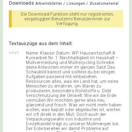
Downloads
Arbeitsblätter / Lösungen / Zusatzmaterial
Die Download-Funktion steht nur registrierten,
eingeloggten Benutzern/Benutzerinnen zur
Verfügung.
Textauszüge aus dem Inhalt:
Inhalt
Name: Klasse: Datum: WP Hauswirtschaft 8
Kursarbeit Nr. 1: Nachhaltigkeit im Haushalt –
Müllvermeidung und Müllrecycling Schreibe
deine Antworten immer im ganzen Satz! Das
Schaubild kannst und solltest du bei einigen
Aufgaben passend mit einbeziehen.
Ressourcen alles, was ein Land hat, um seine
Menschen zu ernähren, um Waren zu
produzieren, besonders Rohstoffe u. Geld
Verschmutzung der Umwelt: Wie wir die Erde
vermüllen Wir möchten gerne alles neu,
glänzend und frisch. Was wir nicht mehr haben
wollen, was kaputt oder abgelaufen ist, werfen
wir oft direkt in den Müll. Doch auch der
Verpackungswahn von Industrie und
Einzelhandel trägt zu unseren Müllmengen bei.
Der Erde bereiten wir damit Probleme auf