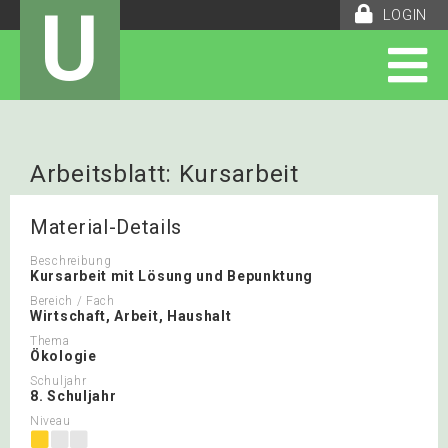
U
LOGIN
Arbeitsblatt: Kursarbeit
Nachhaltigkeit im Haushalt –
Material-Details
Müllvermeidung und Müllrecycling
Beschreibung
Kursarbeit mit Lösung und Bepunktung
Bereich / Fach
Wirtschaft, Arbeit, Haushalt
Thema
Ökologie
Schuljahr
8. Schuljahr
Niveau