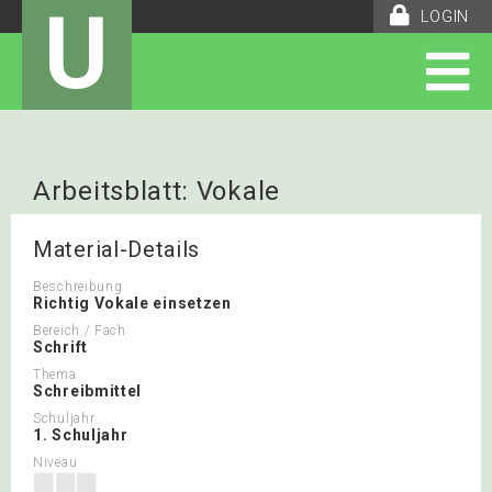
U
LOGIN
Arbeitsblatt: Vokale
Material-Details
Beschreibung
Richtig Vokale einsetzen
Bereich / Fach
Schrift
Thema
Schreibmittel
Schuljahr
1. Schuljahr
Niveau