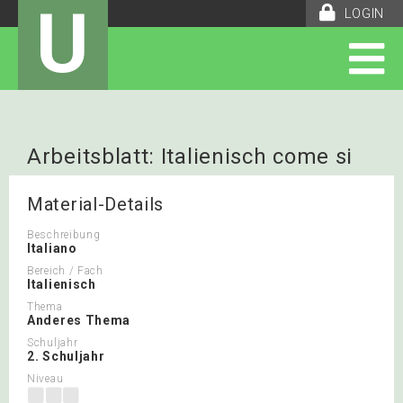
U
LOGIN
Arbeitsblatt: Italienisch come si
scrive 2
Material-Details
Beschreibung
Italiano
Bereich / Fach
Italienisch
Thema
Anderes Thema
Schuljahr
2. Schuljahr
Niveau