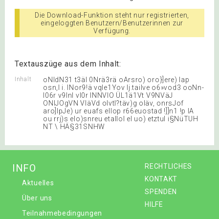
Die Download-Funktion steht nur registrierten,
eingeloggten Benutzern/Benutzerinnen zur
Verfügung.
Textauszüge aus dem Inhalt:
Inhalt
oNIdN31 t3äI 0Nrä3rä oArsro) oro}]ere) lap
osn,l i. lNor9!ä vqle1Yov lj.tailve o6»vod3 ooNn-
l06r v9lnl vl0r INNVIO ÜL1ä1Vt V9NVäJ
ONIJOgVN VIäVd olvtl?täv)g oläv, onrsJof
aro]lpJe) ur euafs ellop r66euostad !]]n1 !p IA
ou rrj)s elo)snreu etallol el uo) etztul i§NüTUH
NT \ HÄ§31SNHW
INFO
RECHTLICHES
KONTAKT
Aktuelles
SPENDEN
Über uns
HILFE
Teilnahmebedingungen