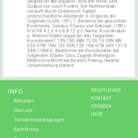
längste ist der Äquator. sind am Nord- und
Südpol nur noch Punkte. Der Nullmeridian
verläuft durch Greenwich. haben
unterschiedliche Abstände. 6. Ergänze die
folgende Grafik. (5P.) 7. Benenne die gesuchten
Kontinente, Ozeane, Flüsse und Gebirge. (18P.)
III VI VII 4 2 6 9 e B 8 12 g C Name: Koordinaten
a. Welche Städte liegen an den folgenden
Koordinaten? 13N 100 48N 12 5S 15 33N 8W
23S 47W 19N 72E 45N 72E 10N 67W 34S 151 E
34N 118W b. Bestimme die Koordinaten der
folgenden Städte. Oslo Zagreb Wellington
Melbourne Montreal Boston Peking Jakarta
Johannesburg Harare
INFO
RECHTLICHES
KONTAKT
Aktuelles
SPENDEN
Über uns
HILFE
Teilnahmebedingungen
Rechtliches