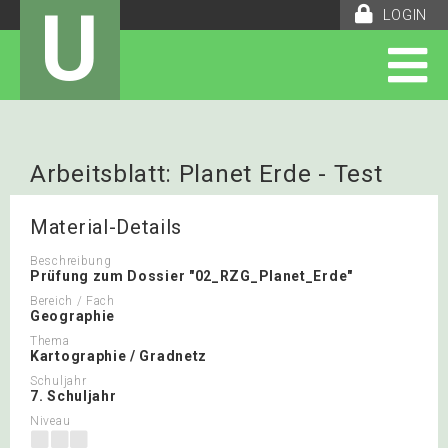
U
LOGIN
Arbeitsblatt: Planet Erde - Test
Material-Details
Beschreibung
Prüfung zum Dossier "02_RZG_Planet_Erde"
Bereich / Fach
Geographie
Thema
Kartographie / Gradnetz
Schuljahr
7. Schuljahr
Niveau