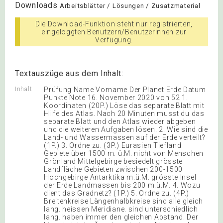
Downloads
Arbeitsblätter / Lösungen / Zusatzmaterial
Die Download-Funktion steht nur registrierten,
eingeloggten Benutzern/Benutzerinnen zur
Verfügung.
Textauszüge aus dem Inhalt:
Inhalt
Prüfung Name Vorname Der Planet Erde Datum
Punkte Note 16. November 2020 von 52 1.
Koordinaten (20P.) Löse das separate Blatt mit
Hilfe des Atlas. Nach 20 Minuten musst du das
separate Blatt und den Atlas wieder abgeben
und die weiteren Aufgaben lösen. 2. Wie sind die
Land- und Wassermassen auf der Erde verteilt?
(1P.) 3. Ordne zu. (3P.) Eurasien Tiefland
Gebiete über 1500 m. ü.M. nicht von Menschen
Grönland Mittelgebirge besiedelt grösste
Landfläche Gebieten zwischen 200-1500
Hochgebirge Antarktika m.ü.M. grösste Insel
der Erde Landmassen bis 200 m.ü.M. 4. Wozu
dient das Gradnetz? (1P.) 5. Ordne zu. (4P.)
Breitenkreise Längenhalbkreise sind alle gleich
lang. heissen Meridiane. sind unterschiedlich
lang. haben immer den gleichen Abstand. Der