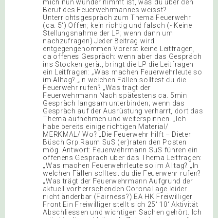
mich nun wunder nimmt ist, was du über den
Beruf des Feuerwehrmannes weisst?
Unterrichtsgespräch zum Thema Feuerwehr
(ca. 5‘) Offen; kein richtig und falsch (- Keine
Stellungsnahme der LP; wenn dann um
nachzufragen) Jeder Beitrag wird
entgegengenommen Vorerst keine Leitfragen,
da offenes Gespräch: wenn aber das Gespräch
ins Stocken gerät, bringt die LP die Leitfragen
ein Leitfragen: „Was machen Feuerwehrleute so
im Alltag? „In welchen Fällen solltest du die
Feuerwehr rufen? „Was trägt der
Feuerwehrmann Nach spätestens ca. 5min
Gespräch langsam unterbinden; wenn das
Gespräch auf der Ausrüstung verharrt, dort das
Thema aufnehmen und weiterspinnen. „Ich
habe bereits einige richtigen Material/
MERKMAL/ Wo? „Die Feuerwehr hilft – Dieter
Büsch Grp.Raum SuS (er)raten den Posten
mög. Antwort: Feuerwehrmann SuS führen ein
offenens Gespräch über das Thema Leitfragen:
„Was machen Feuerwehrleute so im Alltag? „In
welchen Fällen solltest du die Feuerwehr rufen?
„Was trägt der Feuerwehrmann Aufgrund der
aktuell vorherrschenden CoronaLage leider
nicht änderbar (Fairness?) EA HK Freiwilliger
Front Ein Freiwilliger stellt sich 25‘ 10‘ Aktivität
Abschliessen und wichtigen Sachen gehört. Ich