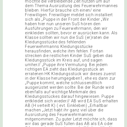
möchte die verbleibende Zeit nutzen um auf
dem Thema Ausrüstung des Feuerwehrmannes
bleiben. Hierfür brauche ich einen/ eine
Freiwilligen. Freiwilliger meldet sich installiert
sich als „Puppe in der Front der Kinder „Wir
haben hier nun unseren SuS hören den
Ausführungen zu Feuerwehrmann, den wir
einkleiden sollten, bevor er ausrücken kann. Als
Klasse sollten wir nun die SuS (er)raten die
Kleidungsstücke des fehlenden
Feuerwehrmanns Kleidungsstücke
herausfinden, welche ihm fehlen. Fortan
strecken die restlichen Kinder SuS geben das
Kleidungsstück im Kreis auf, und sagen
umher// „Puppe ihre Vermutung. Bei jedem
richtigen EA zieht das Kleidungsstück an
erratenen HK Kleidungsstück wir dieses zuerst
in der Klasse herumgegeben1, ehe es dann zur
„Puppe kommt, welche schlussendtlich
ausgerüstet werden sollte. Bei der Runde wird
ebenfalls auf wichtige Merkmale des
Kleidungsstückes darauf hingewiesen. Puppe
entkleidet sich wieder// AB wird EA SuS erhalten
AB (H verteilt K) ( evt. Einkleben) „Erhaltbar
machen „Jetzt habt ihr ganz viel über die
Ausrüstung des Feuerwehrmannes
mitgenommen. Zu guter Letzt möchte ich, dass
wir das gerade SuS füllen das AB als EA oder