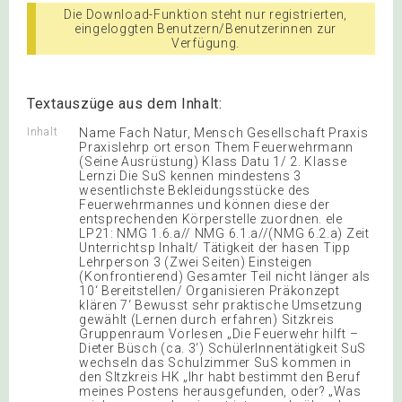
Die Download-Funktion steht nur registrierten,
eingeloggten Benutzern/Benutzerinnen zur
Verfügung.
Textauszüge aus dem Inhalt:
Inhalt
Name Fach Natur, Mensch Gesellschaft Praxis
Praxislehrp ort erson Them Feuerwehrmann
(Seine Ausrüstung) Klass Datu 1/ 2. Klasse
Lernzi Die SuS kennen mindestens 3
wesentlichste Bekleidungsstücke des
Feuerwehrmannes und können diese der
entsprechenden Körperstelle zuordnen. ele
LP21: NMG 1.6.a// NMG 6.1.a//(NMG 6.2.a) Zeit
Unterrichtsp Inhalt/ Tätigkeit der hasen Tipp
Lehrperson 3 (Zwei Seiten) Einsteigen
(Konfrontierend) Gesamter Teil nicht länger als
10‘ Bereitstellen/ Organisieren Präkonzept
klären 7‘ Bewusst sehr praktische Umsetzung
gewählt (Lernen durch erfahren) Sitzkreis
Gruppenraum Vorlesen „Die Feuerwehr hilft –
Dieter Büsch (ca. 3‘) SchülerInnentätigkeit SuS
wechseln das Schulzimmer SuS kommen in
den SItzkreis HK „Ihr habt bestimmt den Beruf
meines Postens herausgefunden, oder? „Was