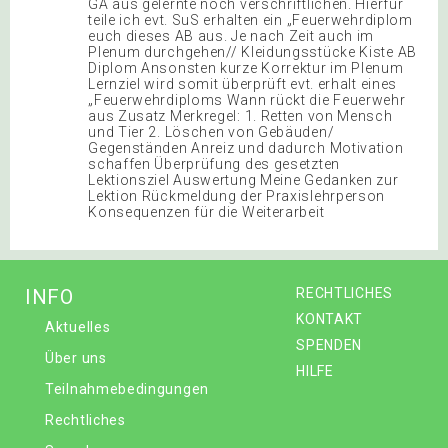
GA aus gelernte noch verschriftlichen. Hierfür
teile ich evt. SuS erhalten ein „Feuerwehrdiplom
euch dieses AB aus. Je nach Zeit auch im
Plenum durchgehen// Kleidungsstücke Kiste AB
Diplom Ansonsten kurze Korrektur im Plenum
Lernziel wird somit überprüft evt. erhalt eines
„Feuerwehrdiploms Wann rückt die Feuerwehr
aus Zusatz Merkregel: 1. Retten von Mensch
und Tier 2. Löschen von Gebäuden/
Gegenständen Anreiz und dadurch Motivation
schaffen Überprüfung des gesetzten
Lektionsziel Auswertung Meine Gedanken zur
Lektion Rückmeldung der Praxislehrperson
Konsequenzen für die Weiterarbeit
INFO
RECHTLICHES
KONTAKT
Aktuelles
SPENDEN
Über uns
HILFE
Teilnahmebedingungen
Rechtliches