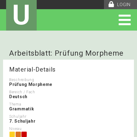
U
LOGIN
Arbeitsblatt: Prüfung Morpheme
Material-Details
Beschreibung
Prüfung Morpheme
Bereich / Fach
Deutsch
Thema
Grammatik
Schuljahr
7. Schuljahr
Niveau