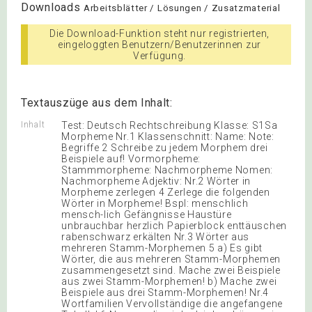
Downloads
Arbeitsblätter / Lösungen / Zusatzmaterial
Die Download-Funktion steht nur registrierten,
eingeloggten Benutzern/Benutzerinnen zur
Verfügung.
Textauszüge aus dem Inhalt:
Inhalt
Test: Deutsch Rechtschreibung Klasse: S1Sa
Morpheme Nr.1 Klassenschnitt: Name: Note:
Begriffe 2 Schreibe zu jedem Morphem drei
Beispiele auf! Vormorpheme:
Stammmorpheme: Nachmorpheme Nomen:
Nachmorpheme Adjektiv: Nr.2 Wörter in
Morpheme zerlegen 4 Zerlege die folgenden
Wörter in Morpheme! Bspl: menschlich
mensch-lich Gefängnisse Haustüre
unbrauchbar herzlich Papierblock enttäuschen
rabenschwarz erkälten Nr.3 Wörter aus
mehreren Stamm-Morphemen 5 a) Es gibt
Wörter, die aus mehreren Stamm-Morphemen
zusammengesetzt sind. Mache zwei Beispiele
aus zwei Stamm-Morphemen! b) Mache zwei
Beispiele aus drei Stamm-Morphemen! Nr.4
Wortfamilien Vervollständige die angefangene