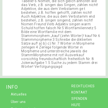
Tabelle! 6 Nomen, die sich gleich anhören wie
das Verb, z.B. singen das Singen, zählen nicht!
Adjektive, die aus dem Verbstamm ge t
bestehen, z.B. hoffen gehofft, zählen nicht!
Auch Adjektive, die aus dem Verbstamm end
bestehen, z.B. singen singend, zählen nicht!
Nomen Freund Verb Adjektiv singen warm
Schuld hoffen falsch Nr.5 Wortfamiliennetz 5
Bilde eine Wortfamilie mit dem
Stammmorphem „kauf (zehn Wörter)! kauf Nr.6
Stammmorpheme 3 Schreibe die diktierten
Sätze auf! a) b) c) Nr. 7 Wörter in Morpheme
zerlegen 4 Zerlege folgende Wörter in
Morpheme und unterstreiche jeweils die
StammMorpheme mit rot! Ausverkauf
vorsichtig freundschaftlich freiheitlich Nr. 8
Jokeraufgabe 1.5 Suche zu jedem Stamm drei
Wörter! Verfolgungsjagd
INFO
RECHTLICHES
KONTAKT
Aktuelles
SPENDEN
Über uns
HILFE