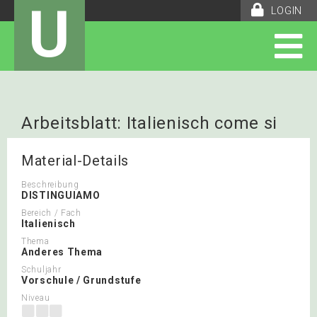
U
LOGIN
Arbeitsblatt: Italienisch come si
scrive 2
Material-Details
Beschreibung
DISTINGUIAMO
Bereich / Fach
Italienisch
Thema
Anderes Thema
Schuljahr
Vorschule / Grundstufe
Niveau