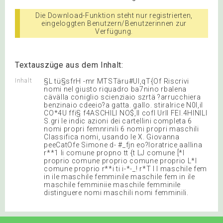
Die Download-Funktion steht nur registrierten,
eingeloggten Benutzern/Benutzerinnen zur
Verfügung.
Textauszüge aus dem Inhalt:
Inhalt
§L tü§sfrH -mr MTSTäru#UI,qT{Of Riscrivi
nomi nel giusto riquadro ba7nino rbalena
cävälla coniglio scienziaio szrtä ?arrucchiera
benzinaio cdeeio?a gatta. gallo. stiralrice N0l,il
CO*4U ffi§ f4ASCHILI NO$,ll cofl Urll FEI.4HlNlLl
S.gri le indic azioni dei cartellini completa 6
nomi propri femnrinili 6 nomi propri maschili
Classifica nomi, usando le X. Giovanna
peeCatOfe Simone d- #_fjn eo?loratrice aallina
r**1 Ii comune propno tt {t LJ comune [*l
proprio comune proprio comune proprio L*I
comune proprio r**i ti i-*-_! r*T I I maschile fem
in ile maschile femminile maschile fem in ile
maschile femminiie maschile femminile
distinguere nomi maschili nomi femminili.