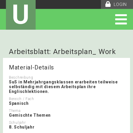
U
LOGIN
Arbeitsblatt: Arbeitsplan_ Work
orders
Material-Details
Beschreibung
SuS in Mehrjahrgangsklassen erarbeiten teilweise
selbständig mit diesem Arbeitsplan ihre
Englischlektionen.
Bereich / Fach
Spanisch
Thema
Gemischte Themen
Schuljahr
8. Schuljahr