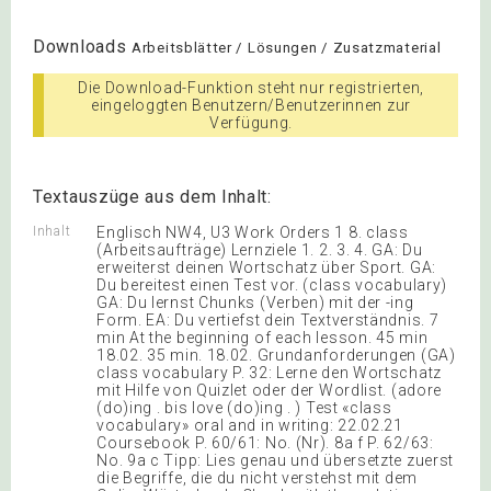
Downloads
Arbeitsblätter / Lösungen / Zusatzmaterial
Die Download-Funktion steht nur registrierten,
eingeloggten Benutzern/Benutzerinnen zur
Verfügung.
Textauszüge aus dem Inhalt:
Inhalt
Englisch NW4, U3 Work Orders 1 8. class
(Arbeitsaufträge) Lernziele 1. 2. 3. 4. GA: Du
erweiterst deinen Wortschatz über Sport. GA:
Du bereitest einen Test vor. (class vocabulary)
GA: Du lernst Chunks (Verben) mit der -ing
Form. EA: Du vertiefst dein Textverständnis. 7
min At the beginning of each lesson. 45 min
18.02. 35 min. 18.02. Grundanforderungen (GA)
class vocabulary P. 32: Lerne den Wortschatz
mit Hilfe von Quizlet oder der Wordlist. (adore
(do)ing . bis love (do)ing . ) Test «class
vocabulary» oral and in writing: 22.02.21
Coursebook P. 60/61: No. (Nr). 8a f P. 62/63:
No. 9a c Tipp: Lies genau und übersetzte zuerst
die Begriffe, die du nicht verstehst mit dem