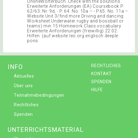
OnlineWörterbuch. Check with the solutions.
Erweiterte Anforderungen (EA) Coursebook P.
62/63: Nr. 9d, - P. 64: No. 10a – - P.65: No. 11a –
Website Unit 3/find more Driving and dancing
Worksheet Underwater rugby and bossball or
teams) min 15 Homework Class vocabulary
Erweiterte Anforderungen (freiwillig) 22.02.
Hilfen: (auf website leo.org.englisch deeple
pons
INFO
RECHTLICHES
KONTAKT
Aktuelles
SPENDEN
Über uns
HILFE
Teilnahmebedingungen
Rechtliches
Spenden
UNTERRICHTSMATERIAL