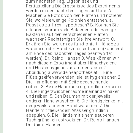
zum nächsten Tag. Ergebnisse und
Fertigstellung Die Ergebnisse des Experiments
werden in den nächsten Tagen sichtbar. A.
Machen Sie Fotos von den Platten und notieren
Sie, wo viele wenige Kolonien entstehen. a.
Passt es zu Ihren Hypothesen? B. Können Sie
erklären, warum viele Bakterien oder wenige
Bakterien auf den verschiedenen Platten
wachsen? Rechtfertigen Sie Ihre Antwort. C.
Erklären Sie, warum es funktioniert, Hände zu
waschen oder Hände zu desinfizieren(kann erst
am Ende des nächsten Tages beantwortet
werden). Dr. Raino Hansen D. Was können wir
nach diesem Experiment über Händehygiene
und Hustenhygiene zusammenfassen?
Abbildung 3 www.deineapotheke.at 1. Eine
Flüssigseife verwenden, sie ist hygienischer. 2.
Die Handflächen mit Seife gegeneinander
reiben. 3. Beide Handrücken gründlich einseifen.
4. Die Fingerzwischenräume ineinander haken
und reiben. 5. Den Daumen mit der jeweils
anderen Hand waschen. 6. Die Handgelenke mit
der jeweils anderen Hand waschen. 7. Die
Hände mit fließendem Wasser gründlich
abspülen. 8. Die Hände mit einem sauberen
Tuch gründlich abtrocknen. Dr. Raino Hansen
Dr. Raino Hansen