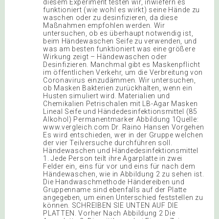
diesem Experiment testen wir, inwiefern es
funktioniert (wie wohl es wirkt) seine Hände zu
waschen oder zu desinfizieren, da diese
Maßnahmen empfohlen werden. Wir
untersuchen, ob es überhaupt notwendig ist,
beim Händewaschen Seife zu verwenden, und
was am besten funktioniert was eine größere
Wirkung zeigt – Händewaschen oder
Desinfizieren. Manchmal gibt es Maskenpflicht
im öffentlichen Verkehr, um die Verbreitung von
Coronavirus einzudämmen. Wir untersuchen,
ob Masken Bakterien zurückhalten, wenn ein
Husten simuliert wird. Materialien und
Chemikalien Petrischalen mit LB-Agar Masken
Lineal Seife und Händedesinfektionsmittel (85
Alkohol) Permanentmarker Abbildung 1Quelle:
www.vergleich.com Dr. Raino Hansen Vorgehen
Es wird entschieden, wer in der Gruppe welchen
der vier Teilversuche durchführen soll.
Händewaschen und Händedesinfektionsmittel
1. Jede Person teilt ihre Agarplatte in zwei
Felder ein, eins für vor und eins für nach dem
Händewaschen, wie in Abbildung 2 zu sehen ist.
Die Handwaschmethode Händereiben und
Gruppenname sind ebenfalls auf der Platte
angegeben, um einen Unterschied feststellen zu
können. SCHREIBEN SIE UNTEN AUF DIE
PLATTEN. Vorher Nach Abbildung 2 Die