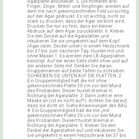
Agarplatte anzuheben. 5. Die mittleren drei
Finger, Zeige-, Mittel- und Ringfinger, werden auf
dem mit nach gekennzeichneten Feld vorsichtig
auf den Agar gedrückt. Es ist wichtig, nicht so
stark zu drücken, dass der Agar zerstört wird.
Drücken Sie nur so fest, dass ein kleiner
Abdruck auf dem Agar zurückbleibt. 6. Kleben
Sie den Deckel auf die Agarplatten und
inkubieren Sie sie umgekehrt/auf dem Kopf
(Agar oben, Deckel unten) in einem Heizschrank
bei 37 bis zum nächsten Tag. Husten mit und
ohne Maske 1. Es werden zwei LB-Agarplatten
benötigt. Auf der einen Seite steht ohne und auf
der anderen Seite mit. Denken Sie daran,
Gruppennamen auf beide Tafeln zu schreiben.
SCHREIBEN SIE UNTEN AUF DIE PLATTEN. 2.
Ein Gruppenmitglied hält die mit ohne
gekennzeichnete Platte 20 cm vor den Mund
des Probanden. Dieser hustet dreimal in
Richtung der Agarplatte. 3. Dann zieht er eine
Maske an (ist es nicht auf?). Achten Sie darauf,
dass sie dicht ist. Siehe Anweisungen des BAG.
4. Ein Gruppenmitglied hält die mit „mit
gekennzeichnete Platte 20 cm vor den Mund
des Probanden. Diesert hustet dreimal in
Richtung der Agarplatte. 5. Kleben Sie den
Deckel der Agarplatten auf und inkubieren Sie
sie umgekehrt in einem Heizschrank bei 37 bis