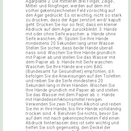
Agarplatte 2. Die mittleren drei Finger, Zeige-,
Mittel- und Ringfinger, werden auf dem mit
vorher gekennzeichneten Feld vorsichtig auf
den Agar gedrückt. Es ist wichtig, nicht so stark
zu drücken, dass der Agar zerstört wird/ kaputt
geht. Drücken Sie nur so fest, dass ein kleiner
Abdruck auf dem Agar zurückbleibt. 3. Hände
mit oder ohne Seife waschen. a. Hände ohne
Seife waschen, dh. Spülen Sie Ihre Hände
mindestens 20 Sekunden lang unter Wasser.
Stellen Sie sicher, dass beide Hände überall
nass sind. Wischen Sie Ihre Hände gründlich
mit Papier ab und stellen Sie das Wasser mit
dem Papier ab. b. Hände mit Seife waschen.
Waschen Sie Ihre Hände wie vom BAG
(Bundesamt für Gesundheit) empfohlen, d.h.
befolgen Sie die Anweisungen auf den Toiletten
und reiben Sie die Seife mindestens 20
Sekunden lang in Ihren Händen. Wischen Sie
Ihre Hände gründlich mit Papier ab und stellen
Sie das Wasser mit dem Papier ab. c. Hände
mit Händedesinfektionsmittel reinigen.
Verwenden Sie zwei Tropfen Alkohol und reiben
Sie ihn in Ihre Hände, bis Ihre Hände vollständig
trocken sind. 4. Berühren Sie nichts, bevor Sie
auf dem mit nach gekennzeichneten Feld einen
Abdruck hinterlassen dies ist sehr wichtig und
helfen Sie sich gegenseitig, den Deckel der