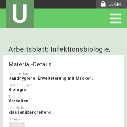
U
LOGIN
Arbeitsblatt: Infektionsbiologie,
Experiment
Material-Details
Beschreibung
Handhygiene. Erweiteterung mit Masken.
Bereich / Fach
Biologie
Thema
Verhalten
Schuljahr
klassenübergreifend
Niveau