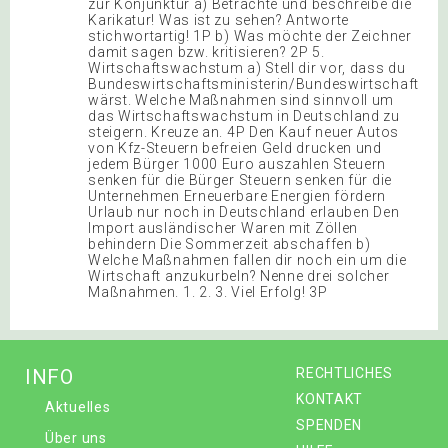
zur Konjunktur a) Betrachte und beschreibe die
Karikatur! Was ist zu sehen? Antworte
stichwortartig! 1P b) Was möchte der Zeichner
damit sagen bzw. kritisieren? 2P 5.
Wirtschaftswachstum a) Stell dir vor, dass du
Bundeswirtschaftsministerin/Bundeswirtschaftsmin
wärst. Welche Maßnahmen sind sinnvoll um
das Wirtschaftswachstum in Deutschland zu
steigern. Kreuze an. 4P Den Kauf neuer Autos
von Kfz-Steuern befreien Geld drucken und
jedem Bürger 1000 Euro auszahlen Steuern
senken für die Bürger Steuern senken für die
Unternehmen Erneuerbare Energien fördern
Urlaub nur noch in Deutschland erlauben Den
Import ausländischer Waren mit Zöllen
behindern Die Sommerzeit abschaffen b)
Welche Maßnahmen fallen dir noch ein um die
Wirtschaft anzukurbeln? Nenne drei solcher
Maßnahmen. 1. 2. 3. Viel Erfolg! 3P
INFO
RECHTLICHES
KONTAKT
Aktuelles
SPENDEN
Über uns