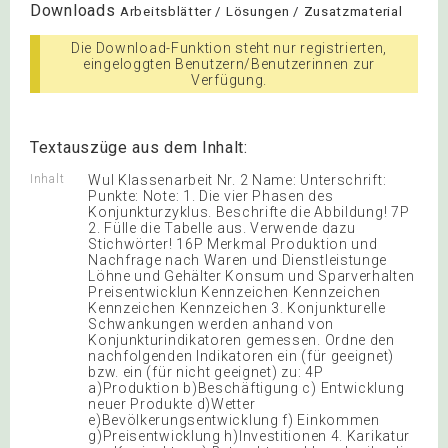
Downloads
Arbeitsblätter / Lösungen / Zusatzmaterial
Die Download-Funktion steht nur registrierten,
eingeloggten Benutzern/Benutzerinnen zur
Verfügung.
Textauszüge aus dem Inhalt:
Inhalt
WuI Klassenarbeit Nr. 2 Name: Unterschrift:
Punkte: Note: 1. Die vier Phasen des
Konjunkturzyklus. Beschrifte die Abbildung! 7P
2. Fülle die Tabelle aus. Verwende dazu
Stichwörter! 16P Merkmal Produktion und
Nachfrage nach Waren und Dienstleistunge
Löhne und Gehälter Konsum und Sparverhalten
Preisentwicklun Kennzeichen Kennzeichen
Kennzeichen Kennzeichen 3. Konjunkturelle
Schwankungen werden anhand von
Konjunkturindikatoren gemessen. Ordne den
nachfolgenden Indikatoren ein (für geeignet)
bzw. ein (für nicht geeignet) zu: 4P
a)Produktion b)Beschäftigung c) Entwicklung
neuer Produkte d)Wetter
e)Bevölkerungsentwicklung f) Einkommen
g)Preisentwicklung h)Investitionen 4. Karikatur