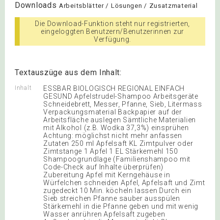
Downloads
Arbeitsblätter / Lösungen / Zusatzmaterial
Die Download-Funktion steht nur registrierten,
eingeloggten Benutzern/Benutzerinnen zur
Verfügung.
Textauszüge aus dem Inhalt:
Inhalt
ESSBAR BIOLOGISCH REGIONAL EINFACH
GESUND Apfelstrudel-Shampoo Arbeitsgeräte
Schneidebrett, Messer, Pfanne, Sieb, Litermass
Verpackungsmaterial Backpapier auf der
Arbeitsfläche auslegen Sämtliche Materialien
mit Alkohol (z.B. Wodka 37,3%) einsprühen
Achtung: möglichst nicht mehr anfassen
Zutaten 250 ml Apfelsaft KL Zimtpulver oder
Zimtstange 1 Apfel 1 EL Stärkemehl 150
Shampoogrundlage (Familienshampoo mit
Code-Check auf Inhalte überprüfen)
Zubereitung Apfel mit Kerngehäuse in
Würfelchen schneiden Apfel, Apfelsaft und Zimt
zugedeckt 10 Min. köcheln lassen Durch ein
Sieb streichen Pfanne sauber ausspülen
Stärkemehl in die Pfanne geben und mit wenig
Wasser anrühren Apfelsaft zugeben