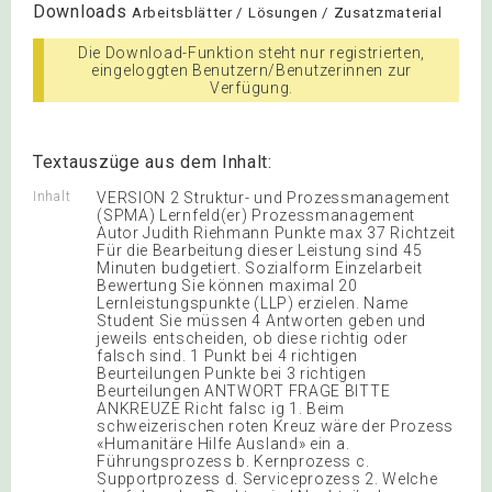
Downloads
Arbeitsblätter / Lösungen / Zusatzmaterial
Die Download-Funktion steht nur registrierten,
eingeloggten Benutzern/Benutzerinnen zur
Verfügung.
Textauszüge aus dem Inhalt:
Inhalt
VERSION 2 Struktur- und Prozessmanagement
(SPMA) Lernfeld(er) Prozessmanagement
Autor Judith Riehmann Punkte max 37 Richtzeit
Für die Bearbeitung dieser Leistung sind 45
Minuten budgetiert. Sozialform Einzelarbeit
Bewertung Sie können maximal 20
Lernleistungspunkte (LLP) erzielen. Name
Student Sie müssen 4 Antworten geben und
jeweils entscheiden, ob diese richtig oder
falsch sind. 1 Punkt bei 4 richtigen
Beurteilungen Punkte bei 3 richtigen
Beurteilungen ANTWORT FRAGE BITTE
ANKREUZE Richt falsc ig 1. Beim
schweizerischen roten Kreuz wäre der Prozess
«Humanitäre Hilfe Ausland» ein a.
Führungsprozess b. Kernprozess c.
Supportprozess d. Serviceprozess 2. Welche