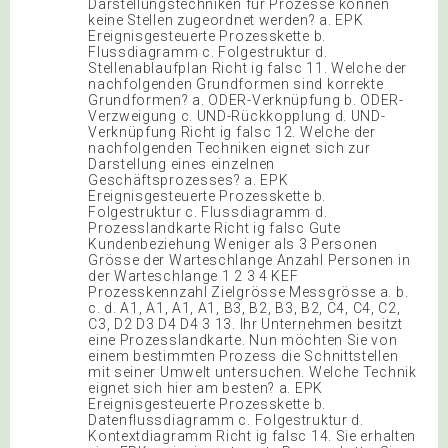
Darstellungstechniken für Prozesse können
keine Stellen zugeordnet werden? a. EPK
Ereignisgesteuerte Prozesskette b.
Flussdiagramm c. Folgestruktur d.
Stellenablaufplan Richt ig falsc 11. Welche der
nachfolgenden Grundformen sind korrekte
Grundformen? a. ODER-Verknüpfung b. ODER-
Verzweigung c. UND-Rückkopplung d. UND-
Verknüpfung Richt ig falsc 12. Welche der
nachfolgenden Techniken eignet sich zur
Darstellung eines einzelnen
Geschäftsprozesses? a. EPK
Ereignisgesteuerte Prozesskette b.
Folgestruktur c. Flussdiagramm d.
Prozesslandkarte Richt ig falsc Gute
Kundenbeziehung Weniger als 3 Personen
Grösse der Warteschlange Anzahl Personen in
der Warteschlange 1 2 3 4 KEF
Prozesskennzahl Zielgrösse Messgrösse a. b.
c. d. A1, A1, A1, A1, B3, B2, B3, B2, C4, C4, C2,
C3, D2 D3 D4 D4 3 13. Ihr Unternehmen besitzt
eine Prozesslandkarte. Nun möchten Sie von
einem bestimmten Prozess die Schnittstellen
mit seiner Umwelt untersuchen. Welche Technik
eignet sich hier am besten? a. EPK
Ereignisgesteuerte Prozesskette b.
Datenflussdiagramm c. Folgestruktur d.
Kontextdiagramm Richt ig falsc 14. Sie erhalten