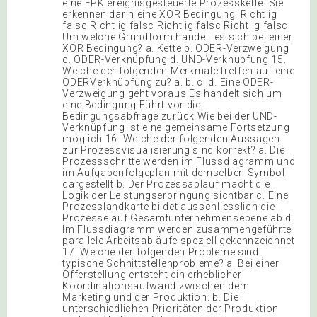
eine EPK ereignisgesteuerte Prozesskette. Sie
erkennen darin eine XOR Bedingung. Richt ig
falsc Richt ig falsc Richt ig falsc Richt ig falsc
Um welche Grundform handelt es sich bei einer
XOR Bedingung? a. Kette b. ODER-Verzweigung
c. ODER-Verknüpfung d. UND-Verknüpfung 15.
Welche der folgenden Merkmale treffen auf eine
ODERVerknüpfung zu? a. b. c. d. Eine ODER-
Verzweigung geht voraus Es handelt sich um
eine Bedingung Führt vor die
Bedingungsabfrage zurück Wie bei der UND-
Verknüpfung ist eine gemeinsame Fortsetzung
möglich 16. Welche der folgenden Aussagen
zur Prozessvisualisierung sind korrekt? a. Die
Prozessschritte werden im Flussdiagramm und
im Aufgabenfolgeplan mit demselben Symbol
dargestellt b. Der Prozessablauf macht die
Logik der Leistungserbringung sichtbar c. Eine
Prozesslandkarte bildet ausschliesslich die
Prozesse auf Gesamtunternehmensebene ab d.
Im Flussdiagramm werden zusammengeführte
parallele Arbeitsabläufe speziell gekennzeichnet
17. Welche der folgenden Probleme sind
typische Schnittstellenprobleme? a. Bei einer
Offerstellung entsteht ein erheblicher
Koordinationsaufwand zwischen dem
Marketing und der Produktion. b. Die
unterschiedlichen Prioritäten der Produktion