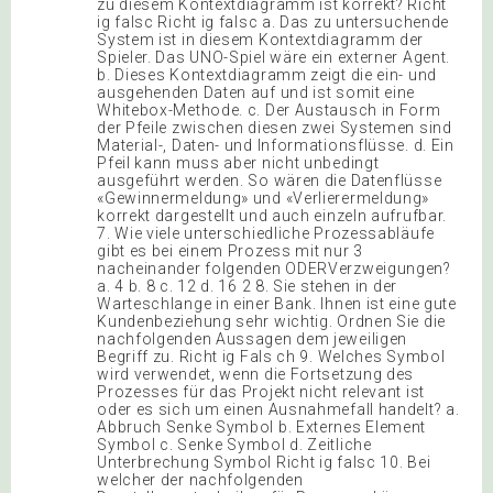
zu diesem Kontextdiagramm ist korrekt? Richt
ig falsc Richt ig falsc a. Das zu untersuchende
System ist in diesem Kontextdiagramm der
Spieler. Das UNO-Spiel wäre ein externer Agent.
b. Dieses Kontextdiagramm zeigt die ein- und
ausgehenden Daten auf und ist somit eine
Whitebox-Methode. c. Der Austausch in Form
der Pfeile zwischen diesen zwei Systemen sind
Material-, Daten- und Informationsflüsse. d. Ein
Pfeil kann muss aber nicht unbedingt
ausgeführt werden. So wären die Datenflüsse
«Gewinnermeldung» und «Verlierermeldung»
korrekt dargestellt und auch einzeln aufrufbar.
7. Wie viele unterschiedliche Prozessabläufe
gibt es bei einem Prozess mit nur 3
nacheinander folgenden ODERVerzweigungen?
a. 4 b. 8 c. 12 d. 16 2 8. Sie stehen in der
Warteschlange in einer Bank. Ihnen ist eine gute
Kundenbeziehung sehr wichtig. Ordnen Sie die
nachfolgenden Aussagen dem jeweiligen
Begriff zu. Richt ig Fals ch 9. Welches Symbol
wird verwendet, wenn die Fortsetzung des
Prozesses für das Projekt nicht relevant ist
oder es sich um einen Ausnahmefall handelt? a.
Abbruch Senke Symbol b. Externes Element
Symbol c. Senke Symbol d. Zeitliche
Unterbrechung Symbol Richt ig falsc 10. Bei
welcher der nachfolgenden