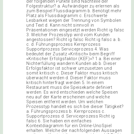
der folgenden Punkte sind Nachteile der
Folgestruktur? a. Aufwändiger zu erlernen als
zum Beispiel Flussdiagramm b. Benötigt mehr
Platz als Flussdiagramm c. Erschwerte
Lesbarkeit wegen der Trennung von Symbolen
und Text d. Kann nicht sinnvoll in
Präsentationen eingesetzt werden Richt ig falsc
3. Welcher Prozesstyp wird vom Kunden
angestossen? Richt ig falsc Richt ig falsc a. b.
c. d. Führungsprozess Kernprozess
Supportprozess Serviceprozess 4. Was
bedeutet der Zusatz «Kritisch» beim Begriff
«Kritischer Erfolgsfaktor (KEF)»? 1 a. Bei einer
Nichterfüllung wandern Kunden ab b. Dieser
Erfolgsfaktor ist schwer umzusetzen und
somit kritisch c. Dieser Faktor muss kritisch
überwacht werden d. Dieser Faktor muss
kritisch hinterfragt werden 5. In einem
Restaurant muss die Speisekarte definiert
werden. Es wird entschieden welche Speisen
neu auf der Karte erscheinen und welche
Speisen entfernt werden. Um welchen
Prozesstyp handelt es sich bei dieser Tätigkeit?
a. Führungsprozess b. Kernprozess c.
Supportprozess d. Serviceprozess Richt ig
falsc 6. Sie haben ein einfaches
Kontextdiagramm für ein Online-UnoSpiel
erhalten. Welche der nachfolgenden Aussagen