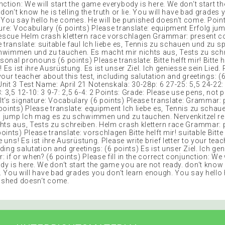
nction: We will start the game everybody is here. We don‘t start 
 don‘t know he is telling the truth or lie. You will have bad grades 
 You say hello he comes. He will be punished doesn‘t come. Point
ture: Vocabulary (6 points) Please translate: equipment Erfolg ju
rescue Helm crash klettern race vorschlagen Grammar: present c
 translate: suitable faul Ich liebe es, Tennis zu schauen und zu sp
wimmen und zu tauchen. Es macht mir nichts aus, Tests zu schr
nal pronouns (6 points) Please translate: Bitte helft mir! Bitte hi
! Es ist ihre Ausrüstung. Es ist unser Ziel. Ich geniesse sein Lied. 
o your teacher about this test, including salutation and greetings: (
it 3 Test Name: April 21 Notenskala: 30-28p: 6 27-25: 5,5 24-22: 
: 3,5 12-10: 3 9-7: 2,5 6-4: 2 Points: Grade: Please use pens, not p
t‘s signature: Vocabulary (6 points) Please translate: Grammar: 
points) Please translate: equipment Ich liebe es, Tennis zu schau
lg jump Ich mag es zu schwimmen und zu tauchen. Nervenkitzel r
hts aus, Tests zu schreiben. Helm crash klettern race Grammar:
ints) Please translate: vorschlagen Bitte helft mir! suitable Bitte 
ie uns! Es ist ihre Ausrüstung. Please write brief letter to your tea
luding salutation and greetings: (6 points) Es ist unser Ziel. Ich ge
 if or when? (6 points) Please fill in the correct conjunction: We w
 is here. We don‘t start the game you are not ready. don‘t know h
ie. You will have bad grades you don‘t learn enough. You say hell
nished doesn‘t come.