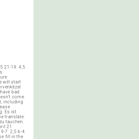
5 21-19: 4,5
s:
ure:
 will start
rvenkitzel
l have bad
oesn‘t come.
t, including
lease
g. Es ist
e translate:
zu tauchen.
ril 21
9-7: 2,5 6-4:
fill in the