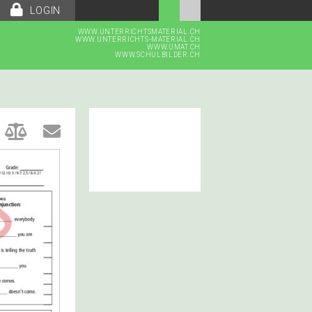
LOGIN
WWW.UNTERRICHTSMATERIAL.CH
WWW.UNTERRICHTS-MATERIAL.CH
WWW.UMAT.CH
WWW.SCHULBILDER.CH