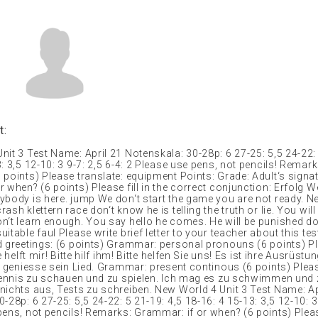
t:
it 3 Test Name: April 21 Notenskala: 30-28p: 6 27-25: 5,5 24-22: 
: 3,5 12-10: 3 9-7: 2,5 6-4: 2 Please use pens, not pencils! Remark
points) Please translate: equipment Points: Grade: Adult‘s signat
 when? (6 points) Please fill in the correct conjunction: Erfolg We
ybody is here. jump We don‘t start the game you are not ready. Ne
ash klettern race don‘t know he is telling the truth or lie. You wil
n‘t learn enough. You say hello he comes. He will be punished d
itable faul Please write brief letter to your teacher about this tes
d greetings: (6 points) Grammar: personal pronouns (6 points) P
e helft mir! Bitte hilf ihm! Bitte helfen Sie uns! Es ist ihre Ausrüstun
h geniesse sein Lied. Grammar: present continous (6 points) Pleas
 Tennis zu schauen und zu spielen. Ich mag es zu schwimmen und 
nichts aus, Tests zu schreiben. New World 4 Unit 3 Test Name: Ap
-28p: 6 27-25: 5,5 24-22: 5 21-19: 4,5 18-16: 4 15-13: 3,5 12-10: 3 
ens, not pencils! Remarks: Grammar: if or when? (6 points) Please 