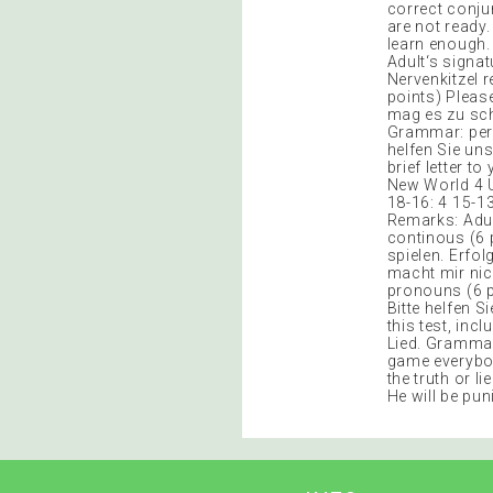
correct conju
are not ready.
learn enough.
Adult‘s signa
Nervenkitzel 
points) Please
mag es zu sch
Grammar: perso
helfen Sie uns
brief letter t
New World 4 Un
18-16: 4 15-13
Remarks: Adul
continous (6 
spielen. Erfo
macht mir nic
pronouns (6 po
Bitte helfen S
this test, inc
Lied. Grammar:
game everybody
the truth or l
He will be pu