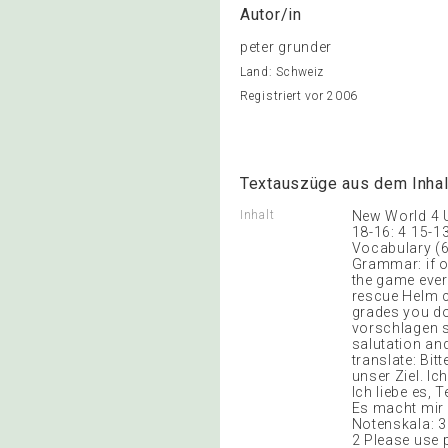
Autor/in
peter grunder
Land: Schweiz
Registriert vor 2006
Textauszüge aus dem Inhal
Inhalt
New World 4 Un
18-16: 4 15-13
Vocabulary (6 
Grammar: if or
the game ever
rescue Helm cr
grades you do
vorschlagen su
salutation an
translate: Bitt
unser Ziel. Ic
Ich liebe es,
Es macht mir 
Notenskala: 30
2 Please use p