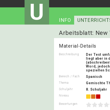
U
INFO
UNTERRICHT
Arbeitsblatt: New 
Material-Details
Beschreibung
Der Test umfa
liegt aber in 
(abschreiben!
Word, jedoch
speziellen Sc
Bereich / Fach
Spanisch
Thema
Gemischte T
Schuljahr
8. Schuljahr
Niveau
Bewertungen