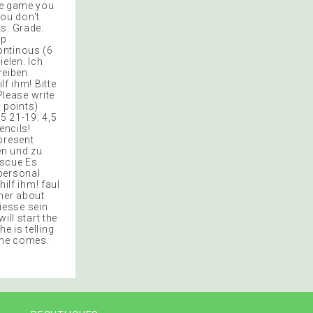
the game you
you don‘t
s: Grade:
mp
ontinous (6
ielen. Ich
eiben.
lf ihm! Bitte
Please write
6 points)
5 21-19: 4,5
encils!
present
en und zu
escue Es
 personal
hilf ihm! faul
cher about
niesse sein
ill start the
e is telling
o he comes.