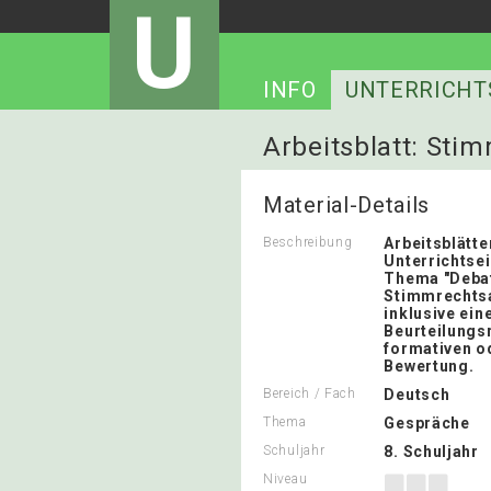
U
INFO
UNTERRICHT
Arbeitsblatt: Stim
Material-Details
Beschreibung
Arbeitsblätte
Unterrichtse
Thema "Debat
Stimmrechtsa
inklusive ei
Beurteilungs
formativen o
Bewertung.
Bereich / Fach
Deutsch
Thema
Gespräche
Schuljahr
8. Schuljahr
Niveau