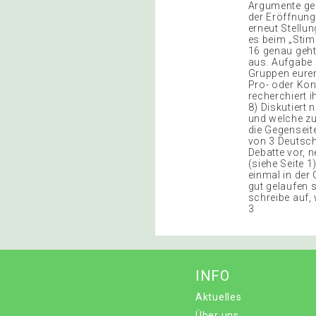
Argumente gek
der Eröffnung
erneut Stellu
es beim „Stim
16 genau geht
aus. Aufgabe 
Gruppen euren
Pro- oder Kont
recherchiert 
8) Diskutiert 
und welche zu
die Gegenseit
von 3 Deutsch
Debatte vor, 
(siehe Seite 
einmal in der 
gut gelaufen s
schreibe auf,
3
INFO
Aktuelles
Über uns