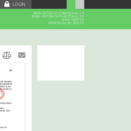
LOGIN
WWW.UNTERRICHTSMATERIAL.CH
WWW.UNTERRICHTS-MATERIAL.CH
WWW.UMAT.CH
WWW.SCHULBILDER.CH