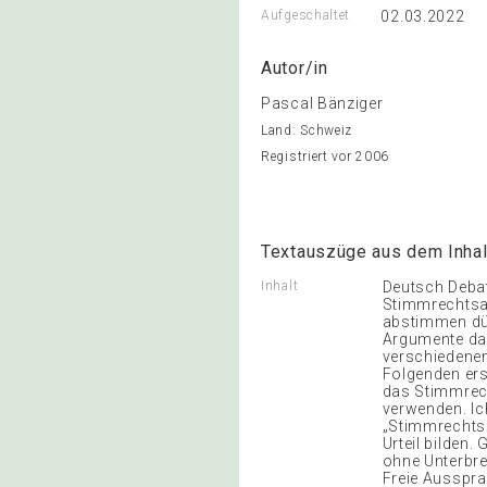
Aufgeschaltet
02.03.2022
Autor/in
Pascal Bänziger
Land: Schweiz
Registriert vor 2006
Textauszüge aus dem Inhal
Inhalt
Deutsch Debat
Stimmrechtsal
abstimmen dürf
Argumente daf
verschiedenen
Folgenden ers
das Stimmrech
verwenden. Ic
„Stimmrechtsa
Urteil bilden.
ohne Unterbre
Freie Ausspra