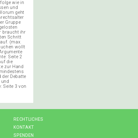
folge wie in
assen und
– Worum geht
rechtsalter
der Gruppe
gelosten
 braucht ihr
ten Schritt
 auf. (max.
auchen wollt
e Argumente
te: Seite 2
uf die
tte zur Hand
f mindestens
d der Debatte
n und
: Seite 3 von
RECHTLICHES
KONTAKT
SPENDEN