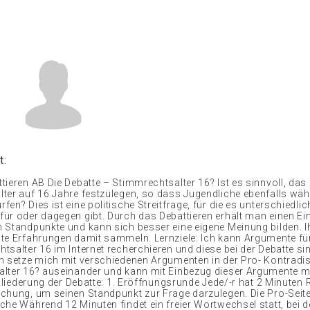
t:
tieren AB Die Debatte – Stimmrechtsalter 16? Ist es sinnvoll, das
ter auf 16 Jahre festzulegen, so dass Jugendliche ebenfalls wäh
en? Dies ist eine politische Streitfrage, für die es unterschiedlic
ür oder dagegen gibt. Durch das Debattieren erhält man einen Einb
 Standpunkte und kann sich besser eine eigene Meinung bilden. I
te Erfahrungen damit sammeln. Lernziele: Ich kann Argumente fü
tsalter 16 im Internet recherchieren und diese bei der Debatte si
h setze mich mit verschiedenen Argumenten in der Pro- Kontradi
lter 16? auseinander und kann mit Einbezug dieser Argumente m
 Gliederung der Debatte: 1. Eröffnungsrunde Jede/-r hat 2 Minuten 
chung, um seinen Standpunkt zur Frage darzulegen. Die Pro-Seite 
che Während 12 Minuten findet ein freier Wortwechsel statt, bei 