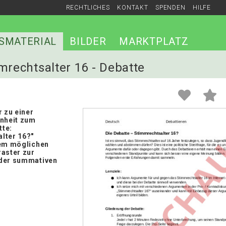
RECHTLICHES
KONTAKT
SPENDEN
HILFE
SMATERIAL
BILDER
MARKTPLATZ
mrechtsalter 16 - Debatte
r zu einer
inheit zum
te:
lter 16?"
nem möglichen
raster zur
der summativen