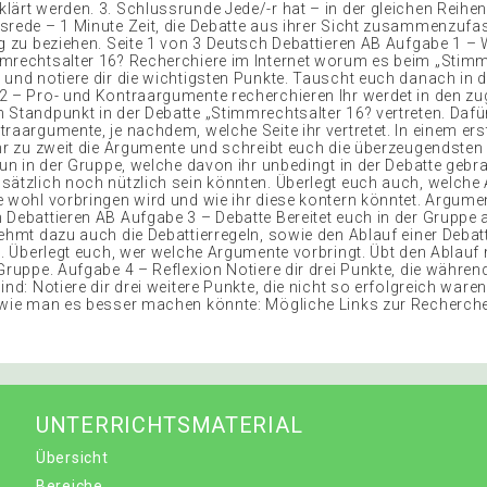
lärt werden. 3. Schlussrunde Jede/-r hat – in der gleichen Reihen
srede – 1 Minute Zeit, die Debatte aus ihrer Sicht zusammenzuf
ng zu beziehen. Seite 1 von 3 Deutsch Debattieren AB Aufgabe 1 
mrechtsalter 16? Recherchiere im Internet worum es beim „Stimm
 und notiere dir die wichtigsten Punkte. Tauscht euch danach in 
2 – Pro- und Kontraargumente recherchieren Ihr werdet in den zu
 Standpunkt in der Debatte „Stimmrechtsalter 16? vertreten. Dafür
raargumente, je nachdem, welche Seite ihr vertretet. In einem ers
ihr zu zweit die Argumente und schreibt euch die überzeugendsten
nun in der Gruppe, welche davon ihr unbedingt in der Debatte gebr
sätzlich noch nützlich sein könnten. Überlegt euch auch, welch
e wohl vorbringen wird und wie ihr diese kontern könntet. Argumen
 Debattieren AB Aufgabe 3 – Debatte Bereitet euch in der Gruppe a
nehmt dazu auch die Debattierregeln, sowie den Ablauf einer Deba
1). Überlegt euch, wer welche Argumente vorbringt. Übt den Ablau
Gruppe. Aufgabe 4 – Reflexion Notiere dir drei Punkte, die währen
ind: Notiere dir drei weitere Punkte, die nicht so erfolgreich ware
 wie man es besser machen könnte: Mögliche Links zur Recherche
UNTERRICHTSMATERIAL
Übersicht
Bereiche