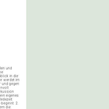
len und
he
lick in die
hr werdet im
r und gegen
nnvoll
skussion
ein eigenes
Redezeit
beginnt. 2.
dem die