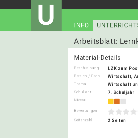
U
INFO
UNTERRICHT
Arbeitsblatt: Lern
Material-Details
Beschreibung
LZK zum Post
Bereich / Fach
Wirtschaft, A
Thema
Wirtschaft u
Schuljahr
7. Schuljahr
Niveau
Bewertungen
Seitenzahl
2 Seiten