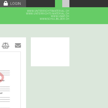
LOGIN
WWW.UNTERRICHTSMATERIAL.CH
WWW.UNTERRICHTS-MATERIAL.CH
WWW.UMAT.CH
WWW.SCHULBILDER.CH