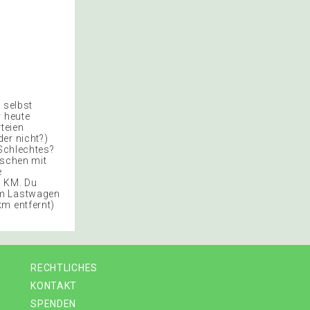
 selbst
r heute
teien
er nicht?)
 Schlechtes?
aschen mit
e
0 KM. Du
Im Lastwagen
km entfernt)
RECHTLICHES
KONTAKT
SPENDEN