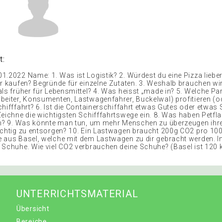
t:
1.2022 Name: 1. Was ist Logistik? 2. Würdest du eine Pizza lieber
er kaufen? Begründe für einzelne Zutaten. 3. Weshalb brauchen wi
als früher für Lebensmittel? 4. Was heisst „made in? 5. Welche Par
beiter, Konsumenten, Lastwagenfahrer, Buckelwal) profitieren (od
chifffahrt? 6. Ist die Containerschiffahrt etwas Gutes oder etwas
Zeichne die wichtigsten Schifffahrtswege ein. 8. Was haben Petfl
un? 9. Was könnte man tun, um mehr Menschen zu überzeugen ihr
ichtig zu entsorgen? 10. Ein Lastwagen braucht 200g CO2 pro 10
 aus Basel, welche mit dem Lastwagen zu dir gebracht werden. 
 Schuhe. Wie viel CO2 verbrauchen deine Schuhe? (Basel ist 120 
UNTERRICHTSMATERIAL
Übersicht
Bereiche