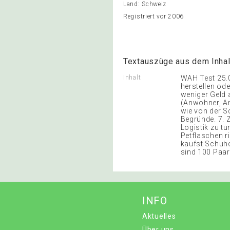
Land: Schweiz
Registriert vor 2006
Textauszüge aus dem Inhal
Inhalt
WAH Test 25.0
herstellen od
weniger Geld 
(Anwohner, Ar
wie von der S
Begründe. 7. 
Logistik zu t
Petflaschen r
kaufst Schuhe
sind 100 Paar
INFO
Aktuelles
Über uns