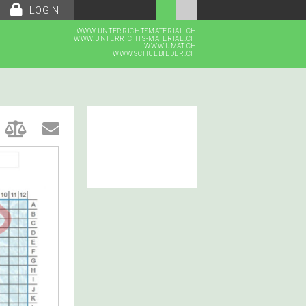
LOGIN
WWW.UNTERRICHTSMATERIAL.CH
WWW.UNTERRICHTS-MATERIAL.CH
WWW.UMAT.CH
WWW.SCHULBILDER.CH