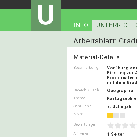
U
INFO
UNTERRICHT
Arbeitsblatt: Gra
Material-Details
Beschreibung
Vorübung ode
Einstieg zur
Koordinaten 
mit dem Grad
Bereich / Fach
Geographie
Thema
Kartographie
Schuljahr
7. Schuljahr
Niveau
Bewertungen
Seitenzahl
1 Seiten