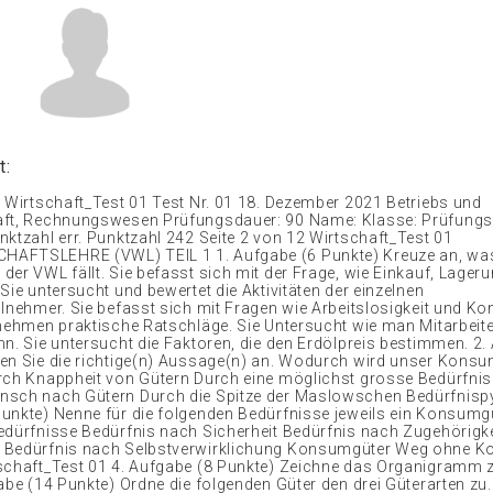
t:
2 Wirtschaft_Test 01 Test Nr. 01 18. Dezember 2021 Betriebs und
aft, Rechnungswesen Prüfungsdauer: 90 Name: Klasse: Prüfung
nktzahl err. Punktzahl 242 Seite 2 von 12 Wirtschaft_Test 01
AFTSLEHRE (VWL) TEIL 1 1. Aufgabe (6 Punkte) Kreuze an, was
der VWL fällt. Sie befasst sich mit der Frage, wie Einkauf, Lager
Sie untersucht und bewertet die Aktivitäten der einzelnen
lnehmer. Sie befasst sich mit Fragen wie Arbeitslosigkeit und Kon
rnehmen praktische Ratschläge. Sie Untersucht wie man Mitarbeit
nn. Sie untersucht die Faktoren, die den Erdölpreis bestimmen. 2.
en Sie die richtige(n) Aussage(n) an. Wodurch wird unser Konsu
rch Knappheit von Gütern Durch eine möglichst grosse Bedürfnis
nsch nach Gütern Durch die Spitze der Maslowschen Bedürfnisp
unkte) Nenne für die folgenden Bedürfnisse jeweils ein Konsumg
edürfnisse Bedürfnis nach Sicherheit Bedürfnis nach Zugehörigke
 Bedürfnis nach Selbstverwirklichung Konsumgüter Weg ohne K
tschaft_Test 01 4. Aufgabe (8 Punkte) Zeichne das Organigram
abe (14 Punkte) Ordne die folgenden Güter den drei Güterarten zu.