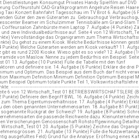
ut Dienstleistungen Konsumgut Privates Handy Spielfilm auf DVD
erung Coiffeurstuhl CAD-Grafikprogramm Angelrute Reisen Haar
g Taxi Konzert Bahnfahrt Tagesschau im TV Brot 6. Aufgabe (6 
genden Güter den zwei Güterarten zu. Gebrauchsgut Verbrauchsg
nesscenter Beamer im Schulzimmer Tennisbälle am Grand-Slam T
oiffeursalon Zahnbürste mein Laptop 7. Aufgabe (4 Punkte) Zäh
- und zwei Individualbedürfnisse auf. Seite 4 von 12 Wirtschaft_Te
nkte) Vervollständige das Organigramm zum Thema Wirtschaftss
nkte) Du gehst zu einem Kiosk. Welche Bedürfnisse können gestil
4 Punkte) Welche Güterarten werden am Kiosk verkauft? 11. Aufg
z gibt es rund 2200 Kioske. Wieso gibt es so viele? 12. Aufgabe (
yramide von Maslow. Nenne zu jedem Bedürfnis ein Beispiel. Seit
t 01 13. Aufgabe (10 Punkte) Fülle die Tabelle mit den fünf
toren und definiere sie. 14. Aufgabe (6 Punkte) Erkläre die drei P
imum und Optimum. Das Beispiel aus dem Buch darf nicht verw
nition Maximum Definition Minimum Definition Optimum Beispiel
mum Beispiel Optimum totale Punkte Teil 1, Volkswirtschaftslehre
 -----------------------------------------------------------------------------------------
---- Seite 6 von 12 Wirtschaft_Test 01 BETRIEBSWIRTSCHAFTSLERE (
2 Punkte) Definiere den Begriff BWL. 16. Aufgabe (4 Punkte) Zeic
zum Thema Eigentumsverhältnisse. 17. Aufgabe (4 Punkte) Erkl
zu den oben genannten Unternehmensarten. 18. Aufgabe 81 Punk
sogenannte Rückgrat der Schweiz? 19. Aufgabe (8 Punkte) Schre
ternehmensarten die passende Reichweite dazu. Kleinunternehm
ngen Versicherungen Genossenschaft Rohstoffgewinnung Detail
2 Wirtschaft_Test 01 20. Aufgabe (5 Punkte) Zeichne das Organ
hmensgrössen. 21. Aufgabe (13 Punkte) Fülle die Nutzwertanaly
chtig ausgefülltes Feld) Grund für die Analyse: Eröffnung eines K