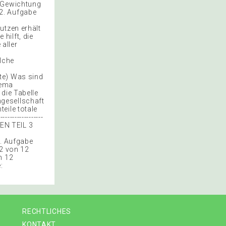
i Gewichtung
2. Aufgabe
utzen erhält
hilft, die
aller
lche
te) Was sind
hema
die Tabelle
gesellschaft
eile totale
---------------
WESEN TEIL 3
:
8. Aufgabe
12 von 12
n 12
:
RECHTLICHES
KONTAKT