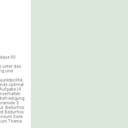
sdaue 90
 unter das
ung und
junktpolitik.
ende optimal
 Aufgabe (4
mverhalten
befriedigung
yramide 3.
ut. Bedürfnis
it Bedürfnis
onsum Seite
m zum Thema