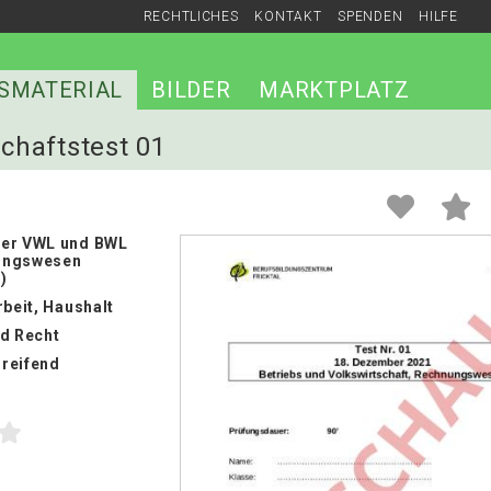
RECHTLICHES
KONTAKT
SPENDEN
HILFE
SMATERIAL
BILDER
MARKTPLATZ
schaftstest 01
der VWL und BWL
ungswesen
)
rbeit, Haushalt
nd Recht
reifend