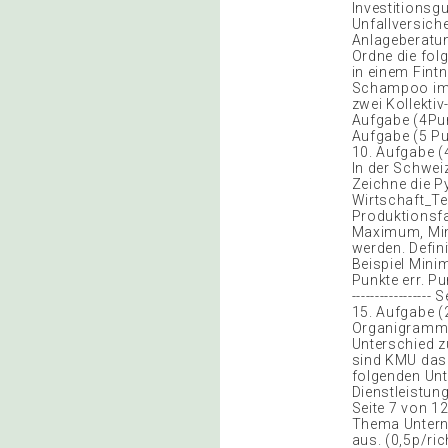
Investitionsg
Unfallversich
Anlageberatun
Ordne die fol
in einem Fint
Schampoo im C
zwei Kollektiv
Aufgabe (4Pu
Aufgabe (5 Pu
10. Aufgabe (
In der Schwei
Zeichne die P
Wirtschaft_Tes
Produktionsfak
Maximum, Min
werden. Defi
Beispiel Mini
Punkte err. Punkte:
-------------
15. Aufgabe (
Organigramm 
Unterschied 
sind KMU das 
folgenden Un
Dienstleistu
Seite 7 von 1
Thema Unterne
aus. (0,5p/ri