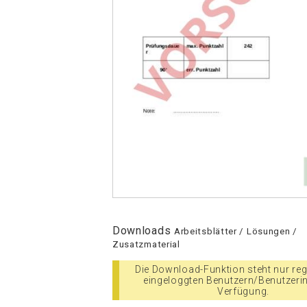
Downloads
Arbeitsblätter / Lösungen /
Zusatzmaterial
Die Download-Funktion steht nur regi
eingeloggten Benutzern/Benutzeri
Verfügung.