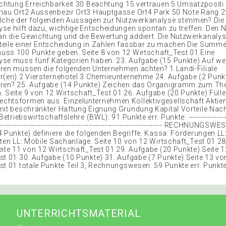
ichtung Erreichbarkeit 30 Beachtung 15 vertrauen 5 Umsatzposit
hau Ort2 Aussenbezir Ort3 Hauptgasse Ort4 Park 50 Note Rang 2
lche der folgenden Aussagen zur Nutzwerkanalyse stimmen? Die
se hilft dazu, wichtige Entscheidungen spontan zu treffen. Den N
 die Gewichtung und die Bewertung addiert. Die Nutzwerkanalyse 
eile einer Entscheidung in Zahlen fassbar zu machen Die Summe 
ss 100 Punkte geben. Seite 8 von 12 Wirtschaft_Test 01 Eine
se muss fünf Kategorien haben. 23. Aufgabe (15 Punkte) Auf we
ren müssen die folgenden Unternehmen achten? 1 Landi-Filiale
r(en) 2 Viersternehotel 3 Chemieunternehme 24. Aufgabe (2 Punk
oren? 25. Aufgabe (14 Punkte) Zeichen das Organigramm zum T
 Seite 9 von 12 Wirtschaft_Test 01 26. Aufgabe (20 Punkte) Fülle 
htsformen aus. Einzelunternehmen Kollektivgesellschaft Aktien
mit beschränkter Haftung Eignung Gründung Kapital Vorteile Nacht
Betriebswirtschaftslehre (BWL): 91 Punkte err. Punkte: -------------------
------------------------------------------------------------------------ RECHNUNGS
4 Punkte) definiere die folgenden Begriffe. Kassa: Forderungen LL
iten LL: Mobile Sachanlage: Seite 10 von 12 Wirtschaft_Test 01 2
eite 11 von 12 Wirtschaft_Test 01 29. Aufgabe (20 Punkte) Seite 
st 01 30. Aufgabe (10 Punkte) 31. Aufgabe (7 Punkte) Seite 13 vo
st 01 totale Punkte Teil 3, Rechnungswesen: 59 Punkte err. Punkte
UNTERRICHTSMATERIAL