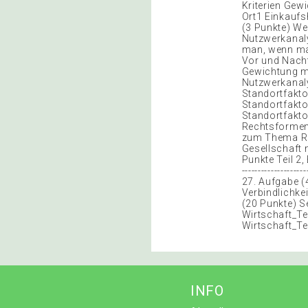
Kriterien Gew
Ort1 Einkaufs
(3 Punkte) We
Nutzwerkanaly
man, wenn man
Vor und Nacht
Gewichtung mu
Nutzwerkanaly
Standortfakto
Standortfakto
Standortfakt
Rechtsformen.
zum Thema Rec
Gesellschaft 
Punkte Teil 2, 
-----------------
27. Aufgabe (
Verbindlichke
(20 Punkte) S
Wirtschaft_Te
Wirtschaft_Te
INFO