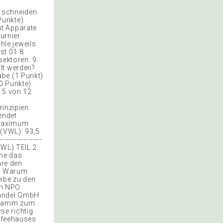
e schneiden
Punkte)
ut Apparate
urnier
le jeweils
st 01 8.
ektoren. 9.
lt werden?
abe (1 Punkt)
10 Punkte)
e 5 von 12
rinzipien
endet
 Maximum
 (VWL): 93,5
-----------------
BWL) TEIL 2
hne das
äre den
t) Warum
ibe zu den
en NPO
handel GmbH
igramm zum
se richtig
affeehauses