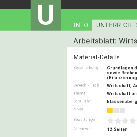
U
INFO
UNTERRICHT
Arbeitsblatt: Wirt
Material-Details
Beschreibung
Grundlagen 
sowie Rechn
(Bilanzierung
Bereich / Fach
Wirtschaft, A
Thema
Wirtschaft u
Schuljahr
klassenüberg
Niveau
Bewertungen
Seitenzahl
12 Seiten