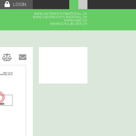
LOGIN
WWW.UNTERRICHTSMATERIAL.CH
WWW.UNTERRICHTS-MATERIAL.CH
WWW.UMAT.CH
WWW.SCHULBILDER.CH