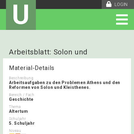
U
LOGIN
Arbeitsblatt: Solon und
Kleisthenes: Der Beginn der
Material-Details
Attischen Demokratie
Beschreibung
Arbeitsaufgaben zu den Problemen Athens und den
Reformen von Solon und Kleisthenes.
Bereich / Fach
Geschichte
Thema
Altertum
Schuljahr
5. Schuljahr
Niveau