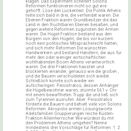
klagen. Das Experiment scheitert Solons
Reformen funktionieren nicht so gut wie
gehofft. Löse den Lückentext. Die Politik Athens
teilte sich bald in drei, die verfeindet waren: Die
Ebenen-Fraktion waren Grundbesitzer die das
Land in den fruchtbaren Ebenen besaßen, und
gegen weitere Reformen zugunsten der Armen
waren. Die Hügel-Fraktion bestand aus den
Bürgern von den Hügeln, die bis vor kurzem
noch kein politisches Mitspracherecht hatten,
und sich mehr Reformen Die wünschten.
Handwerkern und bestand Händlern, die aus für
mehr den oder weniger wirtschaftlichen
wohlhabenden Boom Athens verantwortlich
waren. Die drei Fraktionen hassten und
blockierten einander, genauso wie die großen ,
und die Bauern verschuldeten sich wieder.
Schließlich konnte sich wieder ein
aufschwingen: Peisistratos, dessen Anhänger
die Hügelbewohner waren, stürmte 561 v. Chr.
mit einem bewaffneten Trupp die und ließ sich
zum Tyrannen ausrufen. Aber: Peisistratos
förderte die Bauern und behielt viele von Solons
Reformen. Akropolis armen Lösungswörte
Adelsfamilien Gruppierungen reiche Küsten-
Fraktion Alleinherrscher Wie würdest du mit
den Problemen Athens umgehen? Nenne
mindestens drei Vorschläge für Reformen: 1. 2.