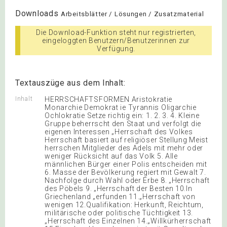
Downloads
Arbeitsblätter / Lösungen / Zusatzmaterial
Die Download-Funktion steht nur registrierten,
eingeloggten Benutzern/Benutzerinnen zur
Verfügung.
Textauszüge aus dem Inhalt:
Inhalt
HERRSCHAFTSFORMEN Aristokratie
Monarchie Demokrat ie Tyrannis Oligarchie
Ochlokratie Setze richtig ein: 1. 2. 3. 4. Kleine
Gruppe beherrscht den Staat und verfolgt die
eigenen Interessen „Herrschaft des Volkes
Herrschaft basiert auf religiöser Stellung Meist
herrschen Mitglieder des Adels mit mehr oder
weniger Rücksicht auf das Volk 5. Alle
männlichen Bürger einer Polis entscheiden mit
6. Masse der Bevölkerung regiert mit Gewalt 7.
Nachfolge durch Wahl oder Erbe 8. „Herrschaft
des Pöbels 9. „Herrschaft der Besten 10.In
Griechenland „erfunden 11.„Herrschaft von
wenigen 12.Qualifikation: Herkunft, Reichtum,
militärische oder politische Tüchtigkeit 13.
„Herrschaft des Einzelnen 14.„Willkürherrschaft