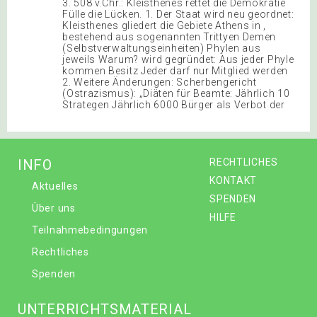
3. 508 v.Chr.: Kleisthenes rettet die Demokratie
Fülle die Lücken. 1. Der Staat wird neu geordnet:
Kleisthenes gliedert die Gebiete Athens in ,
bestehend aus sogenannten Trittyen Demen
(Selbstverwaltungseinheiten) Phylen aus
jeweils Warum? wird gegründet: Aus jeder Phyle
kommen Besitz Jeder darf nur Mitglied werden
2. Weitere Änderungen: Scherbengericht
(Ostrazismus): „Diäten für Beamte: Jährlich 10
Strategen Jährlich 6000 Bürger als Verbot der
INFO
RECHTLICHES
KONTAKT
Aktuelles
SPENDEN
Über uns
HILFE
Teilnahmebedingungen
Rechtliches
Spenden
UNTERRICHTSMATERIAL