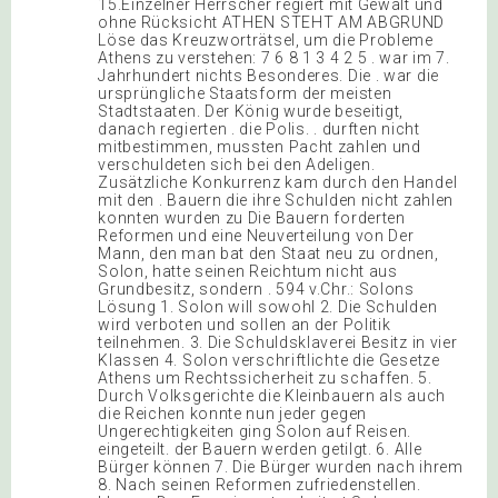
15.Einzelner Herrscher regiert mit Gewalt und
ohne Rücksicht ATHEN STEHT AM ABGRUND
Löse das Kreuzworträtsel, um die Probleme
Athens zu verstehen: 7 6 8 1 3 4 2 5 . war im 7.
Jahrhundert nichts Besonderes. Die . war die
ursprüngliche Staatsform der meisten
Stadtstaaten. Der König wurde beseitigt,
danach regierten . die Polis. . durften nicht
mitbestimmen, mussten Pacht zahlen und
verschuldeten sich bei den Adeligen.
Zusätzliche Konkurrenz kam durch den Handel
mit den . Bauern die ihre Schulden nicht zahlen
konnten wurden zu Die Bauern forderten
Reformen und eine Neuverteilung von Der
Mann, den man bat den Staat neu zu ordnen,
Solon, hatte seinen Reichtum nicht aus
Grundbesitz, sondern . 594 v.Chr.: Solons
Lösung 1. Solon will sowohl 2. Die Schulden
wird verboten und sollen an der Politik
teilnehmen. 3. Die Schuldsklaverei Besitz in vier
Klassen 4. Solon verschriftlichte die Gesetze
Athens um Rechtssicherheit zu schaffen. 5.
Durch Volksgerichte die Kleinbauern als auch
die Reichen konnte nun jeder gegen
Ungerechtigkeiten ging Solon auf Reisen.
eingeteilt. der Bauern werden getilgt. 6. Alle
Bürger können 7. Die Bürger wurden nach ihrem
8. Nach seinen Reformen zufriedenstellen.