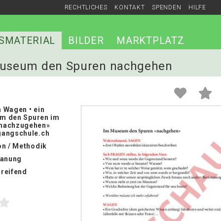
RECHTLICHES
KONTAKT
SPENDEN
HILFE
SMATERIAL
BILDER
MARKTPLATZ
 Museum den Spuren nachgehen
 Wagen • ein
 um den Spuren im
nachzugehen»
gangschule.ch
on / Methodik
lanung
reifend