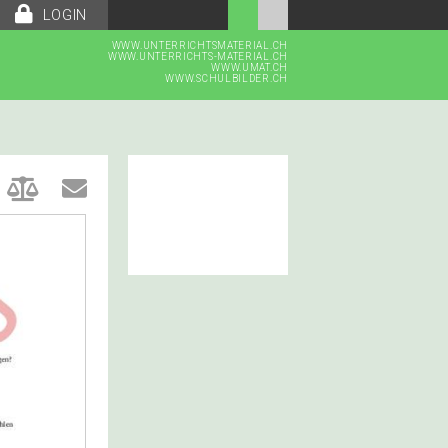
LOGIN
WWW.UNTERRICHTSMATERIAL.CH
WWW.UNTERRICHTS-MATERIAL.CH
WWW.UMAT.CH
WWW.SCHULBILDER.CH