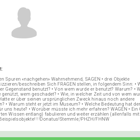
t:
n Spuren «nachgehen» Wahrnehmend, SAGEN • drei Objekte
zzieren/beschreiben Sich FRAGEN stellen, in folgendem Sinn: • 
r Gegenstand benutzt? • Von wem wurde er benutzt? Warum? • W
 genützt, wem geschadet? • Wie, in welcher Zeit und von wem wu
• Hatte er über seinen ursprünglichen Zweck hinaus noch andere
 • Warum steht er jetzt im Museum? • Welche Bedeutung hat de
r uns heute? • Worüber müsste ich mehr erfahren? WAGEN • Ein
ten Wissen entlang) fabulieren und weiter erzählen (allenfalls mi
 Beispielsobjekte! ! !Donatus!Stemmle,!PHZH/FHNW