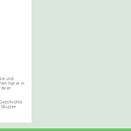
Wie und
em hat er in
rde er
r
 Geschichte
t Skizzen