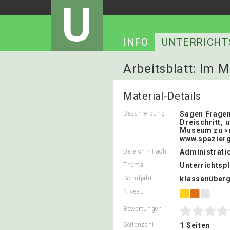
U
INFO
UNTERRICHT
Arbeitsblatt: Im
Material-Details
Beschreibung
Sagen Fragen
Dreischritt,
Museum zu «
www.spazier
Bereich / Fach
Administrati
Thema
Unterrichtsp
Schuljahr
klassenüberg
Niveau
Bewertungen
Seitenzahl
1 Seiten