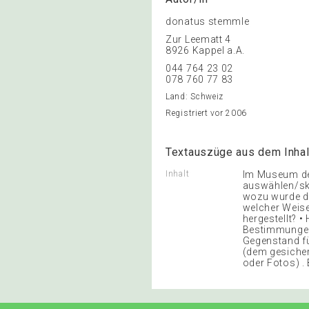
donatus stemmle
Zur Leematt 4
8926 Kappel a.A.
044 764 23 02
078 760 77 83
Land: Schweiz
Registriert vor 2006
Textauszüge aus dem Inhal
Inhalt
Im Museum de
auswählen/ski
wozu wurde de
welcher Weise
hergestellt? 
Bestimmungen?
Gegenstand fü
(dem gesicher
oder Fotos) .