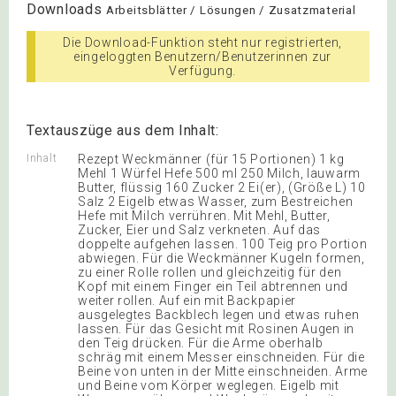
Downloads
Arbeitsblätter / Lösungen / Zusatzmaterial
Die Download-Funktion steht nur registrierten,
eingeloggten Benutzern/Benutzerinnen zur
Verfügung.
Textauszüge aus dem Inhalt:
Inhalt
Rezept Weckmänner (für 15 Portionen) 1 kg
Mehl 1 Würfel Hefe 500 ml 250 Milch, lauwarm
Butter, flüssig 160 Zucker 2 Ei(er), (Größe L) 10
Salz 2 Eigelb etwas Wasser, zum Bestreichen
Hefe mit Milch verrühren. Mit Mehl, Butter,
Zucker, Eier und Salz verkneten. Auf das
doppelte aufgehen lassen. 100 Teig pro Portion
abwiegen. Für die Weckmänner Kugeln formen,
zu einer Rolle rollen und gleichzeitig für den
Kopf mit einem Finger ein Teil abtrennen und
weiter rollen. Auf ein mit Backpapier
ausgelegtes Backblech legen und etwas ruhen
lassen. Für das Gesicht mit Rosinen Augen in
den Teig drücken. Für die Arme oberhalb
schräg mit einem Messer einschneiden. Für die
Beine von unten in der Mitte einschneiden. Arme
und Beine vom Körper weglegen. Eigelb mit