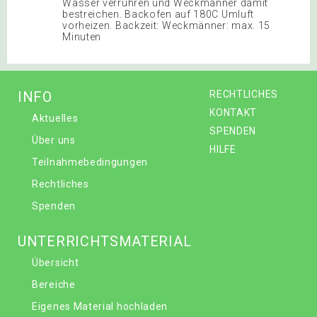
Wasser verrühren und Weckmänner damit
bestreichen. Backofen auf 180C Umluft
vorheizen. Backzeit: Weckmänner: max. 15
Minuten
INFO
RECHTLICHES
KONTAKT
Aktuelles
SPENDEN
Über uns
HILFE
Teilnahmebedingungen
Rechtliches
Spenden
UNTERRICHTSMATERIAL
Übersicht
Bereiche
Eigenes Material hochladen