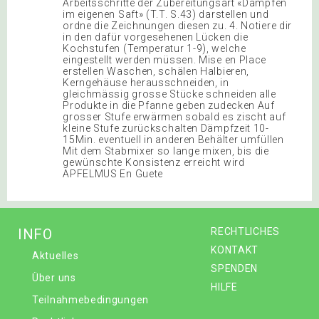
Arbeitsschritte der Zubereitungsart «Dämpfen
im eigenen Saft» (T.T. S.43) darstellen und
ordne die Zeichnungen diesen zu. 4. Notiere dir
in den dafür vorgesehenen Lücken die
Kochstufen (Temperatur 1-9), welche
eingestellt werden müssen. Mise en Place
erstellen Waschen, schälen Halbieren,
Kerngehäuse herausschneiden, in
gleichmässig grosse Stücke schneiden alle
Produkte in die Pfanne geben zudecken Auf
grosser Stufe erwärmen sobald es zischt auf
kleine Stufe zurückschalten Dämpfzeit 10-
15Min. eventuell in anderen Behälter umfüllen
Mit dem Stabmixer so lange mixen, bis die
gewünschte Konsistenz erreicht wird
APFELMUS En Guete
INFO
RECHTLICHES
KONTAKT
Aktuelles
SPENDEN
Über uns
HILFE
Teilnahmebedingungen