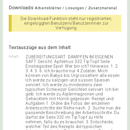
Downloads
Arbeitsblätter / Lösungen / Zusatzmaterial
Die Download-Funktion steht nur registrierten,
eingeloggten Benutzern/Benutzerinnen zur
Verfügung.
Textauszüge aus dem Inhalt:
Inhalt
ZUBEREITUNGSART: DÄMPFEN IM EIGENEN
SAFT Gericht: Apfelmus 332 TipTopf Seite
Einstiegsidee Spiel: Wer bin ich? Hinweise: 1. 2.
3. 4. 5. 6. Ich brauche nur 4 Zutaten. Mich
können von Babys bis Urgrosseltern alle essen.
Ich werde zu salzigen und süssen Speisen
serviert. Ich werde zu mindestens zwei
typischen Schweizer Gerichten serviert. Ich bin
gelb. Ich werde zu Älplermagronen und
Gehacktem mit Hörnli gegessen. Rezept und
Aufgaben 1. Ordne die Fotos der einzelnen
Arbeitsschritte der Reihe nach. 2. Suche nun die
passende Beschreibung der Arbeitsschritte. Du
darfst die Seite 332 im TipTopf zu Hilfe
nehmen, falls du es brauchst. 3. Entscheide,
welcher Teil des Rezepts die typischen