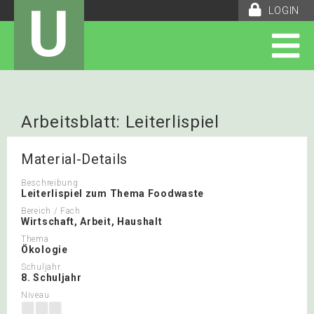
U
LOGIN
Arbeitsblatt: Leiterlispiel
Foodwaste
Material-Details
Beschreibung
Leiterlispiel zum Thema Foodwaste
Bereich / Fach
Wirtschaft, Arbeit, Haushalt
Thema
Ökologie
Schuljahr
8. Schuljahr
Niveau