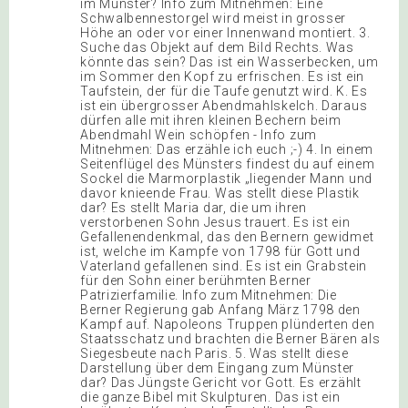
im Münster? Info zum Mitnehmen: Eine
Schwalbennestorgel wird meist in grosser
Höhe an oder vor einer Innenwand montiert. 3.
Suche das Objekt auf dem Bild Rechts. Was
könnte das sein? Das ist ein Wasserbecken, um
im Sommer den Kopf zu erfrischen. Es ist ein
Taufstein, der für die Taufe genutzt wird. K. Es
ist ein übergrosser Abendmahlskelch. Daraus
dürfen alle mit ihren kleinen Bechern beim
Abendmahl Wein schöpfen - Info zum
Mitnehmen: Das erzähle ich euch ;-) 4. In einem
Seitenflügel des Münsters findest du auf einem
Sockel die Marmorplastik „liegender Mann und
davor knieende Frau. Was stellt diese Plastik
dar? Es stellt Maria dar, die um ihren
verstorbenen Sohn Jesus trauert. Es ist ein
Gefallenendenkmal, das den Bernern gewidmet
ist, welche im Kampfe von 1798 für Gott und
Vaterland gefallenen sind. Es ist ein Grabstein
für den Sohn einer berühmten Berner
Patrizierfamilie. Info zum Mitnehmen: Die
Berner Regierung gab Anfang März 1798 den
Kampf auf. Napoleons Truppen plünderten den
Staatsschatz und brachten die Berner Bären als
Siegesbeute nach Paris. 5. Was stellt diese
Darstellung über dem Eingang zum Münster
dar? Das Jüngste Gericht vor Gott. Es erzählt
die ganze Bibel mit Skulpturen. Das ist ein