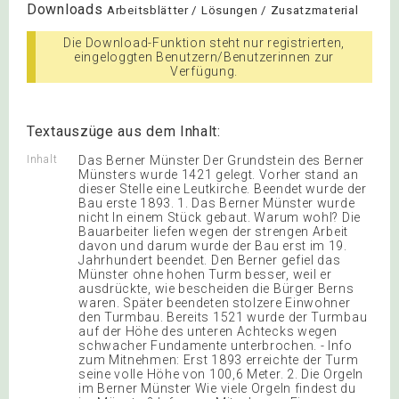
Downloads
Arbeitsblätter / Lösungen / Zusatzmaterial
Die Download-Funktion steht nur registrierten,
eingeloggten Benutzern/Benutzerinnen zur
Verfügung.
Textauszüge aus dem Inhalt:
Inhalt
Das Berner Münster Der Grundstein des Berner
Münsters wurde 1421 gelegt. Vorher stand an
dieser Stelle eine Leutkirche. Beendet wurde der
Bau erste 1893. 1. Das Berner Münster wurde
nicht In einem Stück gebaut. Warum wohl? Die
Bauarbeiter liefen wegen der strengen Arbeit
davon und darum wurde der Bau erst im 19.
Jahrhundert beendet. Den Berner gefiel das
Münster ohne hohen Turm besser, weil er
ausdrückte, wie bescheiden die Bürger Berns
waren. Später beendeten stolzere Einwohner
den Turmbau. Bereits 1521 wurde der Turmbau
auf der Höhe des unteren Achtecks wegen
schwacher Fundamente unterbrochen. - Info
zum Mitnehmen: Erst 1893 erreichte der Turm
seine volle Höhe von 100,6 Meter. 2. Die Orgeln
im Berner Münster Wie viele Orgeln findest du