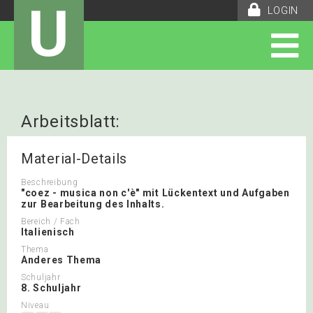
U
LOGIN
Arbeitsblatt:
Italienisch_canzone_Lückentext
Material-Details
Beschreibung
"coez - musica non c'è" mit Lückentext und Aufgaben
zur Bearbeitung des Inhalts.
Bereich / Fach
Italienisch
Thema
Anderes Thema
Schuljahr
8. Schuljahr
Niveau