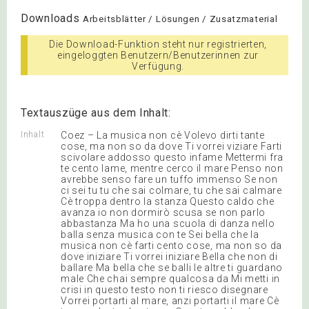
Downloads
Arbeitsblätter / Lösungen / Zusatzmaterial
Die Download-Funktion steht nur registrierten,
eingeloggten Benutzern/Benutzerinnen zur
Verfügung.
Textauszüge aus dem Inhalt:
Inhalt
Coez – La musica non cè Volevo dirti tante
cose, ma non so da dove Ti vorrei viziare Farti
scivolare addosso questo infame Mettermi fra
te cento lame, mentre cerco il mare Penso non
avrebbe senso fare un tuffo immenso Se non
ci sei tu tu che sai colmare, tu che sai calmare
Cè troppa dentro la stanza Questo caldo che
avanza io non dormirò scusa se non parlo
abbastanza Ma ho una scuola di danza nello
balla senza musica con te Sei bella che la
musica non cè farti cento cose, ma non so da
dove iniziare Ti vorrei iniziare Bella che non di
ballare Ma bella che se balli le altre ti guardano
male Che chai sempre qualcosa da Mi metti in
crisi in questo testo non ti riesco disegnare
Vorrei portarti al mare, anzi portarti il mare Cè