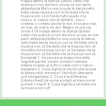
troppa dentro la stanza Questo caldo che
avanza io non dormirò scusa se non parlo
abbastanza Ma ho una scuola di danza nello
balla senza musica con te Sei bella che la
musica non cè in fondo tutto quello che
volevo, lo volevo con te sembra , ma ci
credevo ci credevi anche te non è trovarsi mai,
oh mai, oh mai tu mi dici: Meglio se ora vai,
ormai è Cè troppa dentro la stanza Questo
caldo che avanza io non dormirò scusa se non
parlo abbastanza Ma ho una scuola di danza
nello balla senza musica con te Sei bella che la
musica non cè Sei bella che la musica non cè
Sei bella che la musica non cè Sei bella che la
musica non cè Sei bella che la musica non cè
Domande 1. Va cercare la traduzione delle
seguenti parole: viziare colmare calmare
infame le lame un tuffo il caldo non ti riesco
disegnare 2. Cosa significa ma ho una scuola
di danza nello stomaco? (wörtlich übersetzt
und sinngemäss) 3. Cosa è la differenza
(Unterschied) tra vorrei portarti al mare vorrei
portarti il mare? 4. Cosa significa sei bella che
la musica non cè?