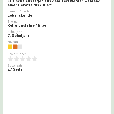
Kritische Aussagen aus dem Text werden während
einer Debatte diskutiert.
Bereich / Fach
Lebenskunde
Thema
Religionslehre / Bibel
Schuljahr
7. Schuljahr
Niveau
Bewertungen
Seitenzahl
27 Seiten