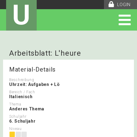
U
LOGIN
Arbeitsblatt: L'heure
Material-Details
Beschreibung
Uhrzeit: Aufgaben + Lö
Bereich / Fach
Italienisch
Thema
Anderes Thema
Schuljahr
6. Schuljahr
Niveau