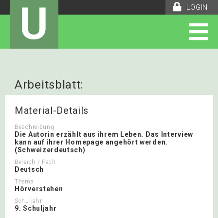
U
LOGIN
Arbeitsblatt:
Hörverständnis_Gabathuler
Material-Details
Beschreibung
Die Autorin erzählt aus ihrem Leben. Das Interview
kann auf ihrer Homepage angehört werden.
(Schweizerdeutsch)
Bereich / Fach
Deutsch
Thema
Hörverstehen
Schuljahr
9. Schuljahr