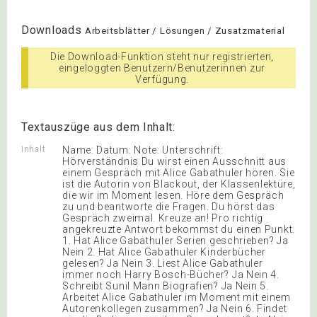
Downloads
Arbeitsblätter / Lösungen / Zusatzmaterial
Die Download-Funktion steht nur registrierten,
eingeloggten Benutzern/Benutzerinnen zur
Verfügung.
Textauszüge aus dem Inhalt:
Inhalt
Name: Datum: Note: Unterschrift:
Hörverständnis Du wirst einen Ausschnitt aus
einem Gespräch mit Alice Gabathuler hören. Sie
ist die Autorin von Blackout, der Klassenlektüre,
die wir im Moment lesen. Höre dem Gespräch
zu und beantworte die Fragen. Du hörst das
Gespräch zweimal. Kreuze an! Pro richtig
angekreuzte Antwort bekommst du einen Punkt.
1. Hat Alice Gabathuler Serien geschrieben? Ja
Nein 2. Hat Alice Gabathuler Kinderbücher
gelesen? Ja Nein 3. Liest Alice Gabathuler
immer noch Harry Bosch-Bücher? Ja Nein 4.
Schreibt Sunil Mann Biografien? Ja Nein 5.
Arbeitet Alice Gabathuler im Moment mit einem
Autorenkollegen zusammen? Ja Nein 6. Findet