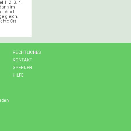
 1. 2. 3. 4.
 dann im
zeichnet,
e gleich.
chte Ort
RECHTLICHES
KONTAKT
SPENDEN
HILFE
laden