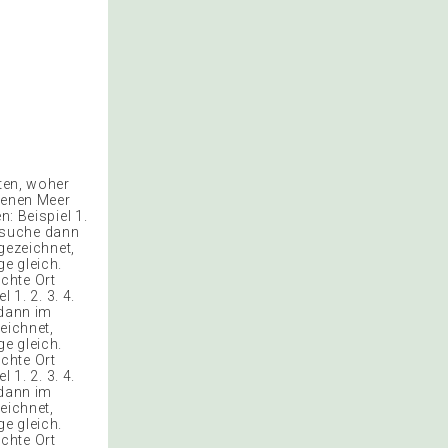
rten, woher
fenen Meer
n: Beispiel 1.
d suche dann
ngezeichnet,
e gleich.
chte Ort
 1. 2. 3. 4.
 dann im
zeichnet,
e gleich.
chte Ort
 1. 2. 3. 4.
 dann im
zeichnet,
e gleich.
chte Ort