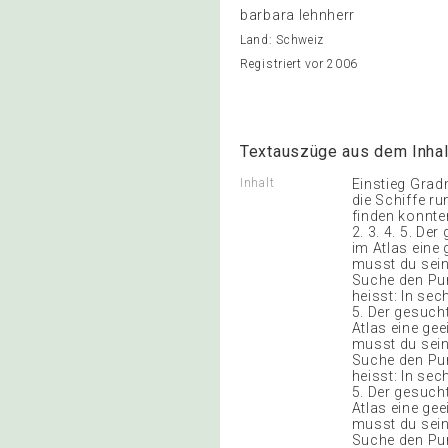
barbara lehnherr
Land: Schweiz
Registriert vor 2006
Textauszüge aus dem Inhal
Inhalt
Einstieg Grad
die Schiffe r
finden konnten
2. 3. 4. 5. De
im Atlas eine 
musst du sein
Suche den Pun
heisst: In sec
5. Der gesucht
Atlas eine gee
musst du sein
Suche den Pun
heisst: In sec
5. Der gesucht
Atlas eine gee
musst du sein
Suche den Pun