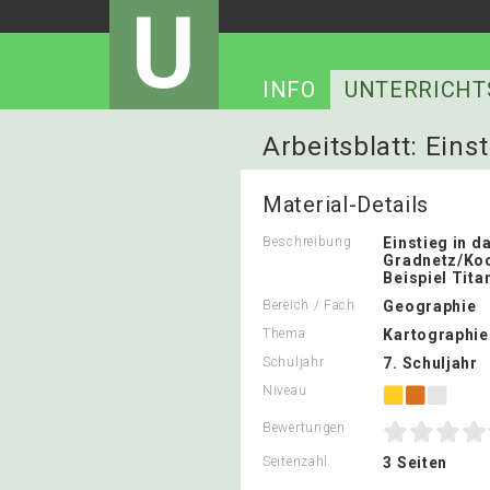
U
INFO
UNTERRICHT
Arbeitsblatt: Ein
Material-Details
Beschreibung
Einstieg in 
Gradnetz/Koo
Beispiel Tita
Bereich / Fach
Geographie
Thema
Kartographie
Schuljahr
7. Schuljahr
Niveau
Bewertungen
Seitenzahl
3 Seiten