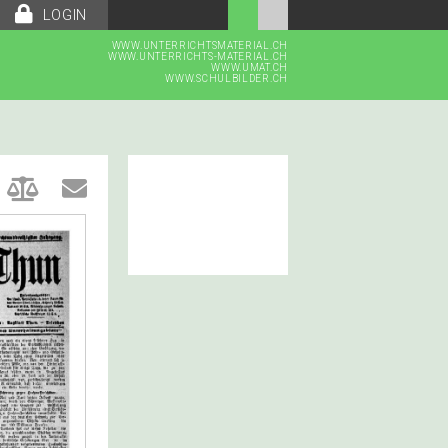
LOGIN
WWW.UNTERRICHTSMATERIAL.CH
WWW.UNTERRICHTS-MATERIAL.CH
WWW.UMAT.CH
WWW.SCHULBILDER.CH