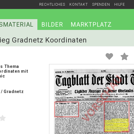
RECHTLICHES
KONTAKT
SPENDEN
HILFE
SMATERIAL
BILDER
MARKTPLATZ
stieg Gradnetz Koordinaten
das Thema
rdinaten mit
nic
 / Gradnetz