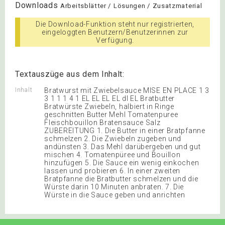
Downloads
Arbeitsblätter / Lösungen / Zusatzmaterial
Die Download-Funktion steht nur registrierten,
eingeloggten Benutzern/Benutzerinnen zur
Verfügung.
Textauszüge aus dem Inhalt:
Inhalt
Bratwurst mit Zwiebelsauce MISE EN PLACE 1 3
3 1 1 1 4 1 EL EL EL EL dl EL Bratbutter
Bratwürste Zwiebeln, halbiert in Ringe
geschnitten Butter Mehl Tomatenpuree
Fleischbouillon Bratensauce Salz
ZUBEREITUNG 1. Die Butter in einer Bratpfanne
schmelzen 2. Die Zwiebeln zugeben und
andünsten 3. Das Mehl darübergeben und gut
mischen 4. Tomatenpüree und Bouillon
hinzufügen 5. Die Sauce ein wenig einkochen
lassen und probieren 6. In einer zweiten
Bratpfanne die Bratbutter schmelzen und die
Würste darin 10 Minuten anbraten. 7. Die
Würste in die Sauce geben und anrichten