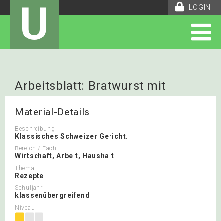
U
LOGIN
Arbeitsblatt: Bratwurst mit
Zwiebelsauce
Material-Details
Beschreibung
Klassisches Schweizer Gericht.
Bereich / Fach
Wirtschaft, Arbeit, Haushalt
Thema
Rezepte
Schuljahr
klassenübergreifend
Niveau