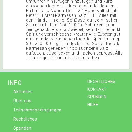
umrühren hinzufügen hinzufügen und kurz
einkochen lassen Füllung auskühlen lassen
Füllung alla Nonna 150 1 2 4 Bund Kalbsbrät
Peterli Ei Mehl Parmesan Salz EL EL Alles mit
den Händen in einer Schüssel gut vermischen
Schinkenfüllung 150 100 1 g Schinken, sehr
fein gehackt Ricotta Zwiebel, sehr fein gehackt
Salz und verschiedene Kräuter Alle Zutaten gut
miteinander vermischen Ricotta-Spinatfüllung
300 200 100 1 g TL tiefgekühlter Spinat Ricotta
Parmesan gerieben Knoblauchzehe Salz
auftauen, ausdrücken und hacken gepresst Alle
Zutaten gut miteinander vermischen
INFO
RECHTLICHES
KONTAKT
Aktuelles
SPENDEN
Über uns
HILFE
Teilnahmebedingungen
Rechtliches
Spenden