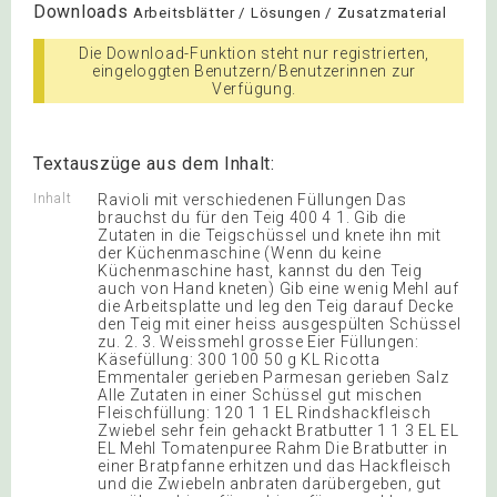
Downloads
Arbeitsblätter / Lösungen / Zusatzmaterial
Die Download-Funktion steht nur registrierten,
eingeloggten Benutzern/Benutzerinnen zur
Verfügung.
Textauszüge aus dem Inhalt:
Inhalt
Ravioli mit verschiedenen Füllungen Das
brauchst du für den Teig 400 4 1. Gib die
Zutaten in die Teigschüssel und knete ihn mit
der Küchenmaschine (Wenn du keine
Küchenmaschine hast, kannst du den Teig
auch von Hand kneten) Gib eine wenig Mehl auf
die Arbeitsplatte und leg den Teig darauf Decke
den Teig mit einer heiss ausgespülten Schüssel
zu. 2. 3. Weissmehl grosse Eier Füllungen:
Käsefüllung: 300 100 50 g KL Ricotta
Emmentaler gerieben Parmesan gerieben Salz
Alle Zutaten in einer Schüssel gut mischen
Fleischfüllung: 120 1 1 EL Rindshackfleisch
Zwiebel sehr fein gehackt Bratbutter 1 1 3 EL EL
EL Mehl Tomatenpuree Rahm Die Bratbutter in
einer Bratpfanne erhitzen und das Hackfleisch
und die Zwiebeln anbraten darübergeben, gut