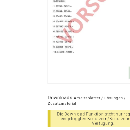
Downloads
Arbeitsblätter / Lösungen /
Zusatzmaterial
Die Download-Funktion steht nur regi
eingeloggten Benutzern/Benutzeri
Verfügung.