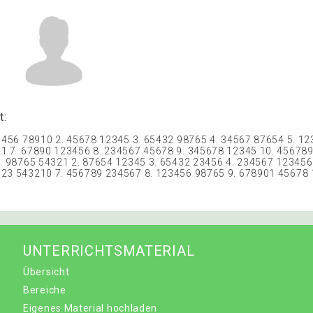
t:
23456 78910 2. 45678 12345 3. 65432 98765 4. 34567 87654 5. 1
21 7. 67890 123456 8. 234567 45678 9. 345678 12345 10. 45678
1. 98765 54321 2. 87654 12345 3. 65432 23456 4. 234567 123456
123 543210 7. 456789 234567 8. 123456 98765 9. 678901 45678 
UNTERRICHTSMATERIAL
Übersicht
Bereiche
Eigenes Material hochladen