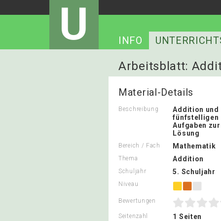
U
INFO
UNTERRICHT
Arbeitsblatt: Addit
Material-Details
Beschreibung
Addition und
fünfstelligen
Aufgaben zur 
Lösung
Bereich / Fach
Mathematik
Thema
Addition
Schuljahr
5. Schuljahr
Niveau
Bewertungen
Seitenzahl
1 Seiten