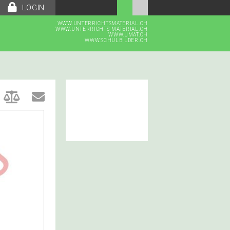
LOGIN
WWW.UNTERRICHTSMATERIAL.CH
WWW.UNTERRICHTS-MATERIAL.CH
WWW.UMAT.CH
WWW.SCHULBILDER.CH