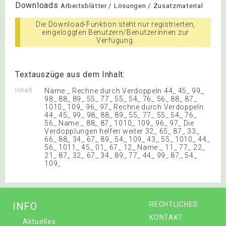
Downloads
Arbeitsblätter / Lösungen / Zusatzmaterial
Die Download-Funktion steht nur registrierten,
eingeloggten Benutzern/Benutzerinnen zur
Verfügung.
Textauszüge aus dem Inhalt:
Inhalt
Name:_ Rechne durch Verdoppeln 44_ 45_ 99_
98_ 88_ 89_ 55_ 77_ 55_ 54_ 76_ 56_ 88_ 87_
1010_ 109_ 96_ 97_ Rechne durch Verdoppeln
44_ 45_ 99_ 98_ 88_ 89_ 55_ 77_ 55_ 54_ 76_
56_ Name:_ 88_ 87_ 1010_ 109_ 96_ 97_ Die
Verdopplungen helfen weiter 32_ 65_ 87_ 33_
66_ 88_ 34_ 67_ 89_ 54_ 109_ 43_ 55_ 1010_ 44_
56_ 1011_ 45_ 01_ 67_ 12_ Name:_ 11_ 77_ 22_
21_ 87_ 32_ 67_ 34_ 89_ 77_ 44_ 99_ 87_ 54_
109_
INFO
RECHTLICHES
KONTAKT
Aktuelles