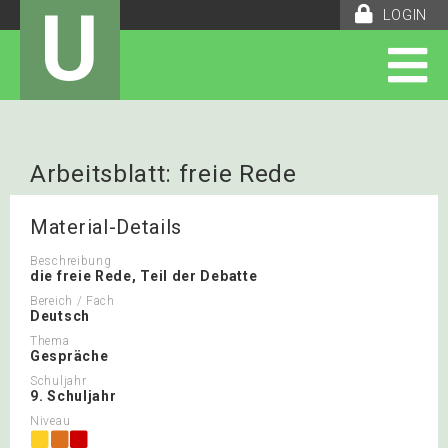
U
LOGIN
Arbeitsblatt: freie Rede
Arbeitsauftrag
Material-Details
Beschreibung
die freie Rede, Teil der Debatte
Bereich / Fach
Deutsch
Thema
Gespräche
Schuljahr
9. Schuljahr
Niveau