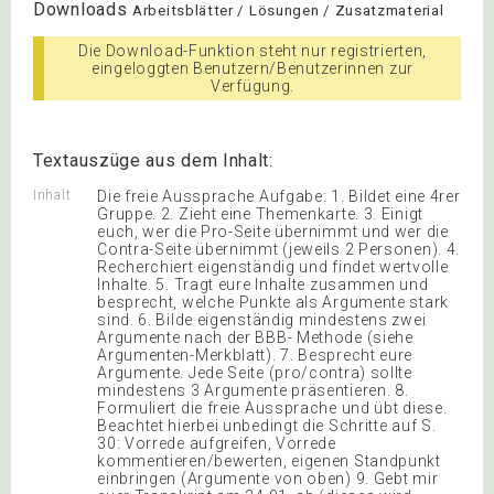
Downloads
Arbeitsblätter / Lösungen / Zusatzmaterial
Die Download-Funktion steht nur registrierten,
eingeloggten Benutzern/Benutzerinnen zur
Verfügung.
Textauszüge aus dem Inhalt:
Inhalt
Die freie Aussprache Aufgabe: 1. Bildet eine 4rer
Gruppe. 2. Zieht eine Themenkarte. 3. Einigt
euch, wer die Pro-Seite übernimmt und wer die
Contra-Seite übernimmt (jeweils 2 Personen). 4.
Recherchiert eigenständig und findet wertvolle
Inhalte. 5. Tragt eure Inhalte zusammen und
besprecht, welche Punkte als Argumente stark
sind. 6. Bilde eigenständig mindestens zwei
Argumente nach der BBB- Methode (siehe
Argumenten-Merkblatt). 7. Besprecht eure
Argumente. Jede Seite (pro/contra) sollte
mindestens 3 Argumente präsentieren. 8.
Formuliert die freie Aussprache und übt diese.
Beachtet hierbei unbedingt die Schritte auf S.
30: Vorrede aufgreifen, Vorrede
kommentieren/bewerten, eigenen Standpunkt
einbringen (Argumente von oben) 9. Gebt mir