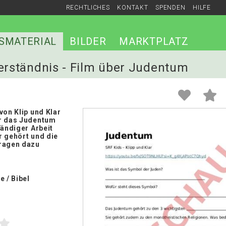
RECHTLICHES
KONTAKT
SPENDEN
HILFE
SMATERIAL
BILDER
MARKTPLATZ
verständnis - Film über Judentum
von Klip und Klar
r das Judentum
tändiger Arbeit
r gehört und die
ragen dazu
e / Bibel