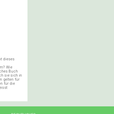
t dieses
um? Wie
elches Buch
ch sie sich in
n gelten für
n für die
eisst