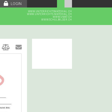
LOGIN
WWW.UNTERRICHTSMATERIAL.CH
WWW.UNTERRICHTS-MATERIAL.CH
WWW.UMAT.CH
WWW.SCHULBILDER.CH