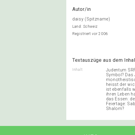
Autor/in
daisy (Spitzname)
Land: Schweiz
Registriert vor 2006
Textauszüge aus dem Inhal
Inhalt
Judentum SRF 
Symbol? Das J
monotheistisc
heisst der wic
ist ebenfalls 
ihren Leben ha
das Essen: de
Feiertage: Sa
Shalom?