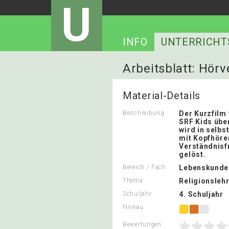
U
INFO
UNTERRICHT
Arbeitsblatt: Hör
Material-Details
Beschreibung
Der Kurzfilm 
SRF Kids übe
wird in selbs
mit Kopfhöre
Verständnisf
gelöst.
Bereich / Fach
Lebenskunde
Thema
Religionslehr
Schuljahr
4. Schuljahr
Niveau
Bewertungen