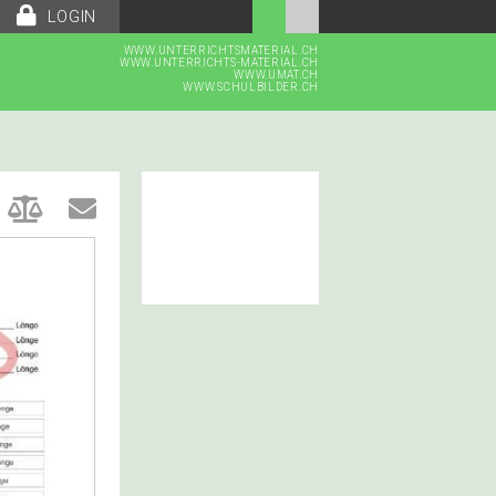
LOGIN
WWW.UNTERRICHTSMATERIAL.CH
WWW.UNTERRICHTS-MATERIAL.CH
WWW.UMAT.CH
WWW.SCHULBILDER.CH