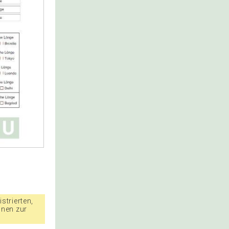
strierten,
nnen zur