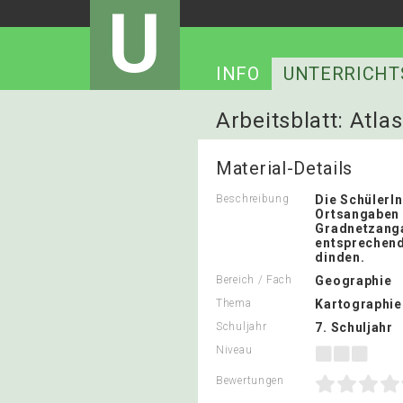
U
INFO
UNTERRICHT
Arbeitsblatt: Atla
Material-Details
Beschreibung
Die SchülerI
Ortsangaben 
Gradnetzanga
entsprechen
dinden.
Bereich / Fach
Geographie
Thema
Kartographie
Schuljahr
7. Schuljahr
Niveau
Bewertungen