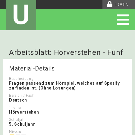
U
LOGIN
Arbeitsblatt: Hörverstehen - Fünf
Freunde und die Entführung im
Material-Details
Skigebiet
Beschreibung
Fragen passend zum Hörspiel, welches auf Spotify
zu finden ist. (Ohne Lösungen)
Bereich / Fach
Deutsch
Thema
Hörverstehen
Schuljahr
5. Schuljahr
Niveau