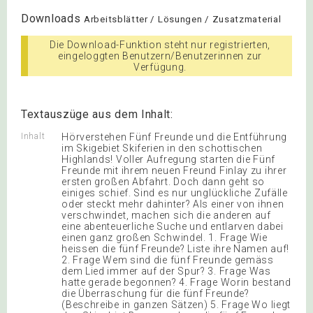
Downloads
Arbeitsblätter / Lösungen / Zusatzmaterial
Die Download-Funktion steht nur registrierten,
eingeloggten Benutzern/Benutzerinnen zur
Verfügung.
Textauszüge aus dem Inhalt:
Inhalt
Hörverstehen Fünf Freunde und die Entführung
im Skigebiet Skiferien in den schottischen
Highlands! Voller Aufregung starten die Fünf
Freunde mit ihrem neuen Freund Finlay zu ihrer
ersten großen Abfahrt. Doch dann geht so
einiges schief. Sind es nur unglückliche Zufälle
oder steckt mehr dahinter? Als einer von ihnen
verschwindet, machen sich die anderen auf
eine abenteuerliche Suche und entlarven dabei
einen ganz großen Schwindel. 1. Frage Wie
heissen die fünf Freunde? Liste ihre Namen auf!
2. Frage Wem sind die fünf Freunde gemäss
dem Lied immer auf der Spur? 3. Frage Was
hatte gerade begonnen? 4. Frage Worin bestand
die Überraschung für die fünf Freunde?
(Beschreibe in ganzen Sätzen) 5. Frage Wo liegt