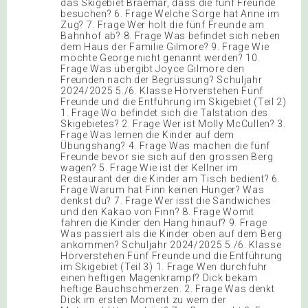
das Skigebiet Braemar, dass die fünf Freunde
besuchen? 6. Frage Welche Sorge hat Anne im
Zug? 7. Frage Wer holt die fünf Freunde am
Bahnhof ab? 8. Frage Was befindet sich neben
dem Haus der Familie Gilmore? 9. Frage Wie
möchte George nicht genannt werden? 10.
Frage Was übergibt Joyce Gilmore den
Freunden nach der Begrüssung? Schuljahr
2024/2025 5./6. Klasse Hörverstehen Fünf
Freunde und die Entführung im Skigebiet (Teil 2)
1. Frage Wo befindet sich die Talstation des
Skigebietes? 2. Frage Wer ist Molly McCullen? 3.
Frage Was lernen die Kinder auf dem
Übungshang? 4. Frage Was machen die fünf
Freunde bevor sie sich auf den grossen Berg
wagen? 5. Frage Wie ist der Kellner im
Restaurant der die Kinder am Tisch bedient? 6.
Frage Warum hat Finn keinen Hunger? Was
denkst du? 7. Frage Wer isst die Sandwiches
und den Kakao von Finn? 8. Frage Womit
fahren die Kinder den Hang hinauf? 9. Frage
Was passiert als die Kinder oben auf dem Berg
ankommen? Schuljahr 2024/2025 5./6. Klasse
Hörverstehen Fünf Freunde und die Entführung
im Skigebiet (Teil 3) 1. Frage Wen durchfuhr
einen heftigen Magenkrampf? Dick bekam
heftige Bauchschmerzen. 2. Frage Was denkt
Dick im ersten Moment zu wem der