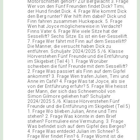
Motorschlitten gehört? Zur Bergwacht 3. Frage
Wer von den Fünf Freunden findet Dick? Timi,
der Hund findet Dick. 4. Frage Wie kommt Dick
den Berg runter? Wer hilft ihm dabei? Dick und
Finn fahren zusammen Huckepack. 5. Frage
Wen hat Joyce möglicherweise in Verdacht?
Finns Vater 6. Frage Wie viele Sitze hat der
Sessellift? Sechs Sitze. Es ist ein 6er-Sessellift.
7. Frage Wer fährt mit Finn auf dem Sessellift?
Die Männer, die versucht haben Dick zu
entführen. Schuljahr 2024/2025 5./6. Klasse
Hörverstehen Fünf Freunde und die Entführung
im Skigebiet (Teil 4) 1. Frage Worüber
schweben die fünf Freunde mit dem Sessellift?
2. Frage Was passiert als Finn auf dem Gipfel
ankommt? 3. Frage Wen trafen Julien, Timi und
Anne im Café? 4. Frage Was tat Joyce, als sie
von der Entführung erfuhr? 5. Frage Wie heisst
der Mann, der sich das Schneemobil von
Simon Gilmore geliehen hat? Schuljahr
2024/2025 5./6. Klasse Hörverstehen Fünf
Freunde und die Entführung im Skigebiet (Teil 5)
1. Frage Wo blieben Julian, Anne und Timi
stehen? 2. Frage Was könnte in dem Brief
stehen? Formuliere eine Vermutung. 3. Frage
Was befindet sich auf dem Gipfel des Berges?
4. Frage Was entdeckt Julian im Schnee? 5.
Frage Wer findet Finn? 6. Frage Womit ist die