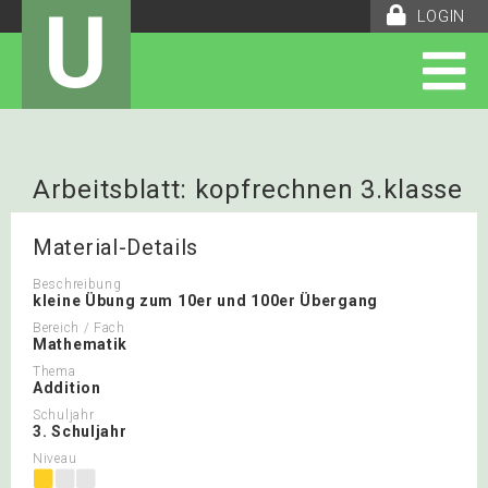
U
LOGIN
Arbeitsblatt: kopfrechnen 3.klasse
Material-Details
Beschreibung
kleine Übung zum 10er und 100er Übergang
Bereich / Fach
Mathematik
Thema
Addition
Schuljahr
3. Schuljahr
Niveau