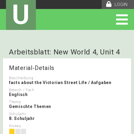
U
LOGIN
Arbeitsblatt: New World 4, Unit 4
Material-Details
Beschreibung
facts about the Victorian Street Life / Aufgaben
Bereich / Fach
Englisch
Thema
Gemischte Themen
Schuljahr
8. Schuljahr
Niveau