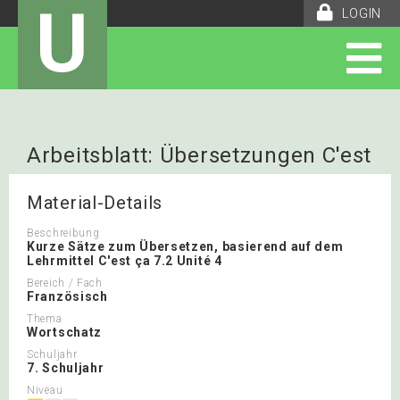
U
LOGIN
Arbeitsblatt: Übersetzungen C'est
ça 7.2 Unité 4
Material-Details
Beschreibung
Kurze Sätze zum Übersetzen, basierend auf dem
Lehrmittel C'est ça 7.2 Unité 4
Bereich / Fach
Französisch
Thema
Wortschatz
Schuljahr
7. Schuljahr
Niveau