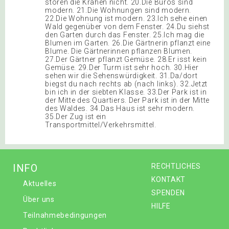
stören die Krähen nicht. 20.Die Büros sind
modern. 21.Die Wohnungen sind modern.
22.Die Wohnung ist modern. 23.Ich sehe einen
Wald gegenüber von dem Fenster. 24.Du siehst
den Garten durch das Fenster. 25.Ich mag die
Blumen im Garten. 26.Die Gärtnerin pflanzt eine
Blume. Die Gärtnerinnen pflanzen Blumen.
27.Der Gärtner pflanzt Gemüse. 28.Er isst kein
Gemüse. 29.Der Turm ist sehr hoch. 30.Hier
sehen wir die Sehenswürdigkeit. 31.Da/dort
biegst du nach rechts ab (nach links). 32.Jetzt
bin ich in der siebten Klasse. 33.Der Park ist in
der Mitte des Quartiers. Der Park ist in der Mitte
des Waldes. 34.Das Haus ist sehr modern.
35.Der Zug ist ein
Transportmittel/Verkehrsmittel.
INFO
RECHTLICHES
KONTAKT
Aktuelles
SPENDEN
Über uns
HILFE
Teilnahmebedingungen