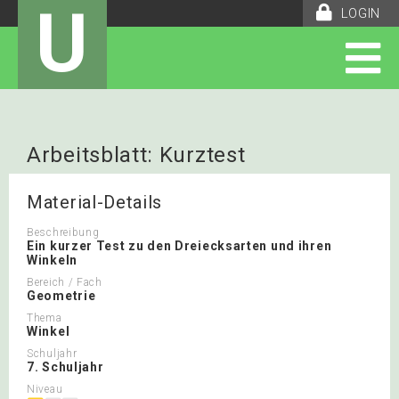
U
LOGIN
Arbeitsblatt: Kurztest
Dreiecksarten
Material-Details
Beschreibung
Ein kurzer Test zu den Dreiecksarten und ihren
Winkeln
Bereich / Fach
Geometrie
Thema
Winkel
Schuljahr
7. Schuljahr
Niveau