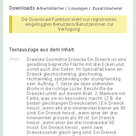
Downloads
Arbeitsblätter / Lösungen / Zusatzmaterial
Die Download-Funktion steht nur registrierten,
eingeloggten Benutzern/Benutzerinnen zur
Verfügung.
Textauszüge aus dem Inhalt:
Inhalt
Dreiecke Geometrie Dreiecke Ein Dreieck ist eine
geradlinig begrenzte Fläche mit drei Ecken und
somit auch drei Seiten. Im Spezialfall kann ein
Dreieck gleichschenklig, gleichseitig,
rechtwinklig, spitzwinklig oder stumpfwinklig
sein. Auftrag: 1. Setze die oben stehenden
Worte in die richtige Lücke. Beschrifte die
Dreiecke unten auf diesem Blatt. 2. Markiere mit
Farbe, was sie so besonders macht. (Z.B. die
beiden gleichlangen Dreieckseiten.) Ein Dreieck
heisst , wenn alle drei Innenwinkel kleiner als 90
sind. Ein Dreieck heisst , wenn einer der drei
Innenwinkel grösser als 90 ist. Ein Dreieck
heisst , wenn einer der drei Innenwinkel 90
misst. Ein Dreieck heisst , wenn zwei
Dreiecksseiten gleich lang sind. Ein Dreieck